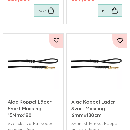
KÖP
KÖP
Lägg till i favoriter
Lägg 
Alac Koppel Läder
Alac Koppel Läder
Svart Mässing
Svart Mässing
15Mmx180
6mmx180cm
Svensktillverkat koppel
Svensktillverkat koppel
av svart läder
av svart läder