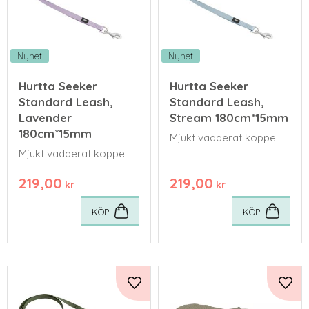
Nyhet
Nyhet
Hurtta Seeker
Hurtta Seeker
Standard Leash,
Standard Leash,
Lavender
Stream 180cm*15mm
180cm*15mm
Mjukt vadderat koppel
Mjukt vadderat koppel
219,00
219,00
kr
kr
KÖP
KÖP
Lägg till i favoriter
Lägg 