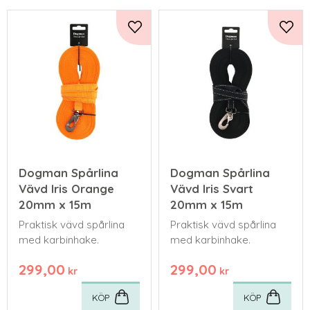
Lägg till i favoriter
Lägg 
Dogman Spårlina
Dogman Spårlina
Vävd Iris Orange
Vävd Iris Svart
20mm x 15m
20mm x 15m
Praktisk vävd spårlina
Praktisk vävd spårlina
med karbinhake.
med karbinhake.
299,00
299,00
kr
kr
KÖP
KÖP