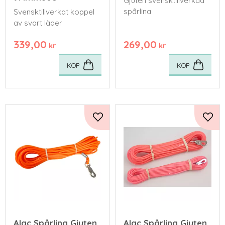
Gjuten svensktillverkad
spårlina
Svensktillverkat koppel
av svart läder
339,00
269,00
kr
kr
KÖP
KÖP
Lägg till i favoriter
Lägg 
Alac Spårlina Gjuten
Alac Spårlina Gjuten