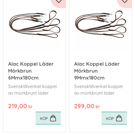
Lägg till i favoriter
Lägg 
Alac Koppel Läder
Alac Koppel Läder
Mörkbrun
Mörkbrun
6Mmx180cm
9Mmx180cm
Svensktillverkat koppel
Svensktillverkat koppel
av mörkbrunt läder
av mörkbrunt läder
219,00
299,00
kr
kr
KÖP
KÖP