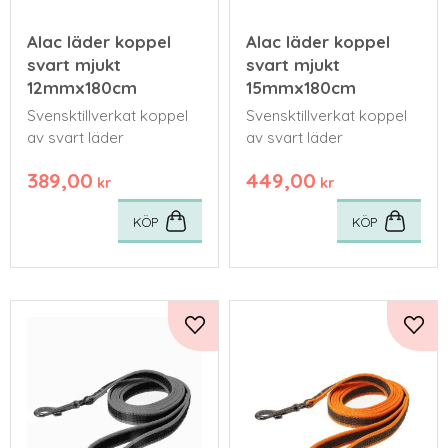
Alac läder koppel
Alac läder koppel
svart mjukt
svart mjukt
12mmx180cm
15mmx180cm
Svensktillverkat koppel
Svensktillverkat koppel
av svart läder
av svart läder
389,00
449,00
kr
kr
KÖP
KÖP
Lägg till i favoriter
Lägg 