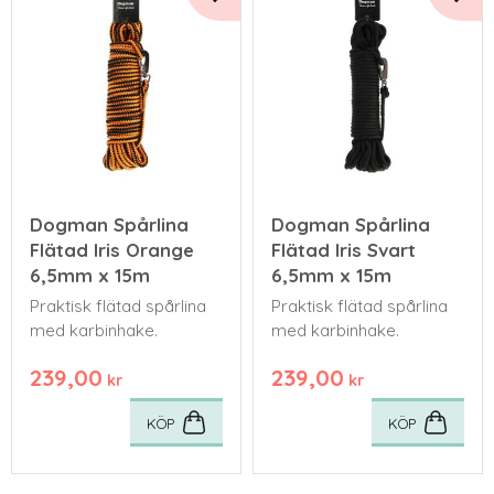
Lägg till i favoriter
Lägg 
Dogman Spårlina
Dogman Spårlina
Flätad Iris Orange
Flätad Iris Svart
6,5mm x 15m
6,5mm x 15m
Praktisk flätad spårlina
Praktisk flätad spårlina
med karbinhake.
med karbinhake.
239,00
239,00
kr
kr
KÖP
KÖP