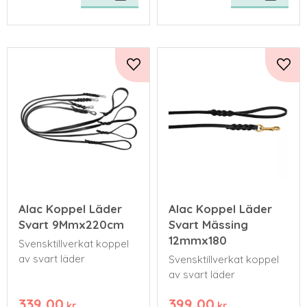
Lägg till i favoriter
Lägg 
Alac Koppel Läder
Alac Koppel Läder
Svart 9Mmx220cm
Svart Mässing
12mmx180
Svensktillverkat koppel
av svart läder
Svensktillverkat koppel
av svart läder
339,00
399,00
kr
kr