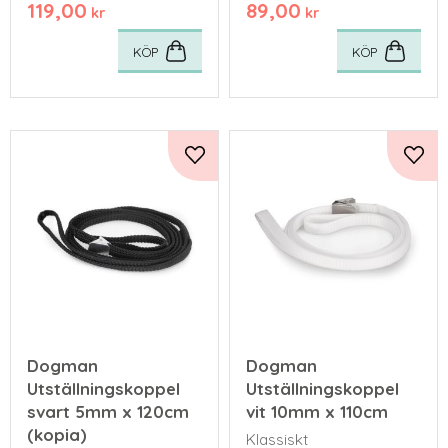
119,00
89,00
kr
kr
KÖP
KÖP
Lägg till i favoriter
Lägg 
Dogman
Dogman
Utställningskoppel
Utställningskoppel
svart 5mm x 120cm
vit 10mm x 110cm
(kopia)
Klassiskt