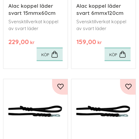
Alac koppel läder
Alac koppel läder
svart 15mmx60cm
svart 6mmx120cm
Svensktillverkat koppel
Svensktillverkat koppel
av svart läder
av svart läder
229,00
159,00
kr
kr
KÖP
KÖP
Lägg till i favoriter
Lägg 