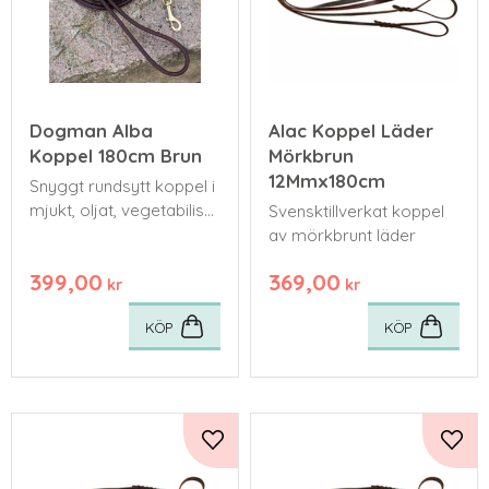
Dogman Alba
Alac Koppel Läder
Koppel 180cm Brun
Mörkbrun
12Mmx180cm
Snyggt rundsytt koppel i
mjukt, oljat, vegetabiliskt
Svensktillverkat koppel
garvat läder.
av mörkbrunt läder
399,00
369,00
kr
kr
KÖP
KÖP
Lägg till i favoriter
Lägg 