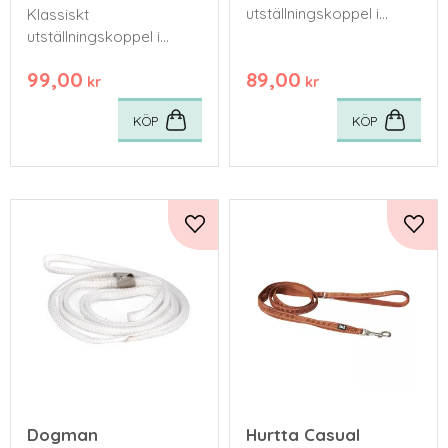
utställningskoppel i
Klassiskt
nylon.
utställningskoppel i
nylon.
99,00
89,00
kr
kr
KÖP
KÖP
Lägg till i favoriter
Lägg 
Dogman
Hurtta Casual