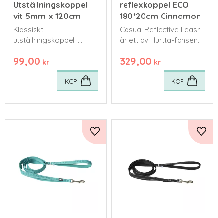
Utställningskoppel
reflexkoppel ECO
vit 5mm x 120cm
180*20cm Cinnamon
Klassiskt
Casual Reflective Leash
utställningskoppel i
är ett av Hurtta-fansens
nylon.
favoritkoppel
99,00
329,00
kr
kr
KÖP
KÖP
Lägg till i favoriter
Lägg 