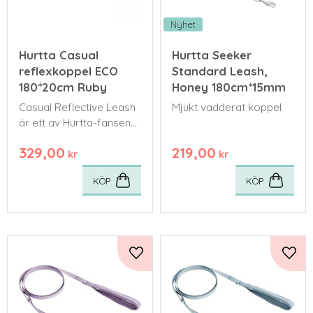
Nyhet
Hurtta Casual
Hurtta Seeker
reflexkoppel ECO
Standard Leash,
180*20cm Ruby
Honey 180cm*15mm
Casual Reflective Leash
Mjukt vadderat koppel
är ett av Hurtta-fansens
favoritkoppel
329,00
219,00
kr
kr
KÖP
KÖP
Lägg till i favoriter
Lägg 