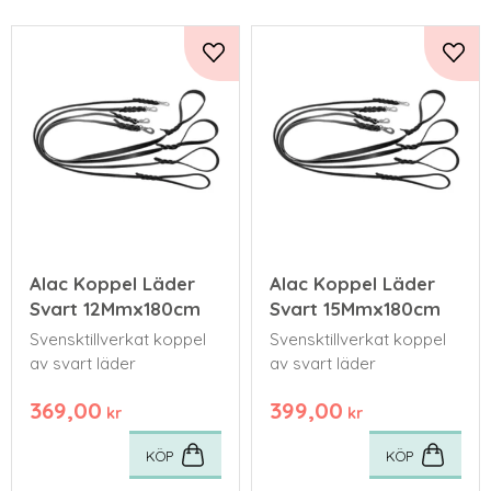
Lägg till i favoriter
Lägg 
Alac Koppel Läder
Alac Koppel Läder
Svart 12Mmx180cm
Svart 15Mmx180cm
Svensktillverkat koppel
Svensktillverkat koppel
av svart läder
av svart läder
369,00
399,00
kr
kr
KÖP
KÖP