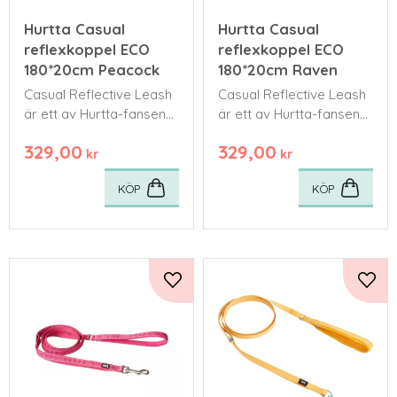
Hurtta Casual
Hurtta Casual
reflexkoppel ECO
reflexkoppel ECO
180*20cm Peacock
180*20cm Raven
Casual Reflective Leash
Casual Reflective Leash
är ett av Hurtta-fansens
är ett av Hurtta-fansens
favoritkoppel
favoritkoppel
329,00
329,00
kr
kr
KÖP
KÖP
Lägg till i favoriter
Lägg 