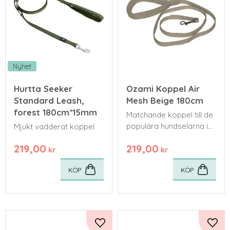
Nyhet
Hurtta Seeker
Ozami Koppel Air
Standard Leash,
Mesh Beige 180cm
forest 180cm*15mm
Matchande koppel till de
populära hundselarna i
Mjukt vadderat koppel
mesh från Ozami
219,00
219,00
kr
kr
KÖP
KÖP
Lägg till i favoriter
Lägg 