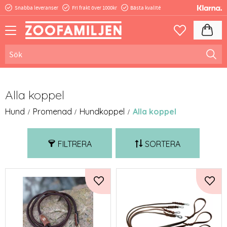
Snabba leveranser
Fri frakt över 1000kr
Bästa kvalité
Meny
Kundva
Favoriter
Alla koppel
Hund
Promenad
Hundkoppel
Alla koppel
FILTRERA
SORTERA
Lägg till i favoriter
Lägg 