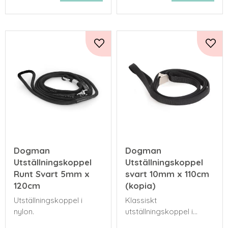
Lägg till i favoriter
Lägg 
Dogman
Dogman
Utställningskoppel
Utställningskoppel
Runt Svart 5mm x
svart 10mm x 110cm
120cm
(kopia)
Utställningskoppel i
Klassiskt
nylon.
utställningskoppel i
nylon.