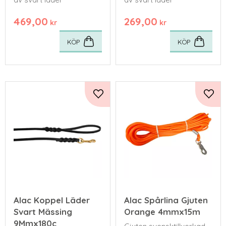
469,00
269,00
kr
kr
KÖP
KÖP
Lägg till i favoriter
Lägg 
Alac Koppel Läder
Alac Spårlina Gjuten
Svart Mässing
Orange 4mmx15m
9Mmx180c