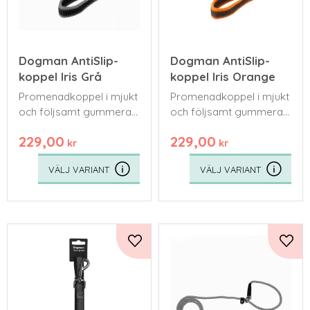
Dogman AntiSlip-
Dogman AntiSlip-
koppel Iris Grå
koppel Iris Orange
Promenadkoppel i mjukt
Promenadkoppel i mjukt
och följsamt gummerat
och följsamt gummerat
nylon och reflex.
nylon och reflex.
229,00
229,00
kr
kr
Lägg till i favoriter
Lägg 