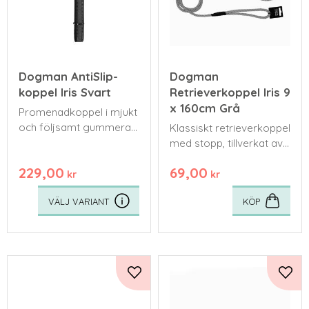
Dogman AntiSlip-
Dogman
koppel Iris Svart
Retrieverkoppel Iris 9
x 160cm Grå
Promenadkoppel i mjukt
och följsamt gummerat
Klassiskt retrieverkoppel
nylon och reflex.
med stopp, tillverkat av
slitstark polypropen.
229,00
69,00
kr
kr
KÖP
Lägg till i favoriter
Lägg 