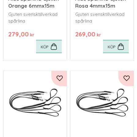
Orange 6mmx15m
Rosa 4mmx15m
Gjuten svensktillverkad
Gjuten svensktillverkad
spårlina
spårlina
279,00
269,00
kr
kr
KÖP
KÖP
Lägg till i favoriter
Lägg 