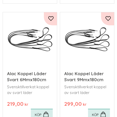
Lägg till i favoriter
Lägg 
Alac Koppel Läder
Alac Koppel Läder
Svart 6Mmx180cm
Svart 9Mmx180cm
Svensktillverkat koppel
Svensktillverkat koppel
av svart läder
av svart läder
219,00
299,00
kr
kr
KÖP
KÖP