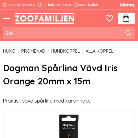
Snabba leveranser
Fri frakt över 1000kr
Bästa kvalité
Meny
Kundva
Favoriter
HUND
PROMENAD
HUNDKOPPEL
ALLA KOPPEL
Dogman Spårlina Vävd Iris
Orange 20mm x 15m
Praktisk vävd spårlina med karbinhake.