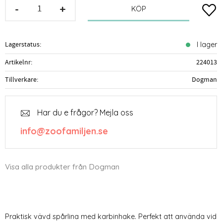
-
+
Lägg t
KÖP
Lagerstatus
I lager
Artikelnr
224013
Tillverkare
Dogman
Har du e frågor? Mejla oss
info@zoofamiljen.se
Visa alla produkter från Dogman
Praktisk vävd spårlina med karbinhake. Perfekt att använda vid