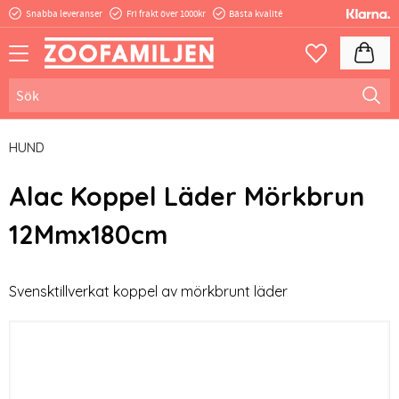
Snabba leveranser
Fri frakt över 1000kr
Bästa kvalité
Meny
Kundva
Favoriter
HUND
Alac Koppel Läder Mörkbrun
12Mmx180cm
Svensktillverkat koppel av mörkbrunt läder