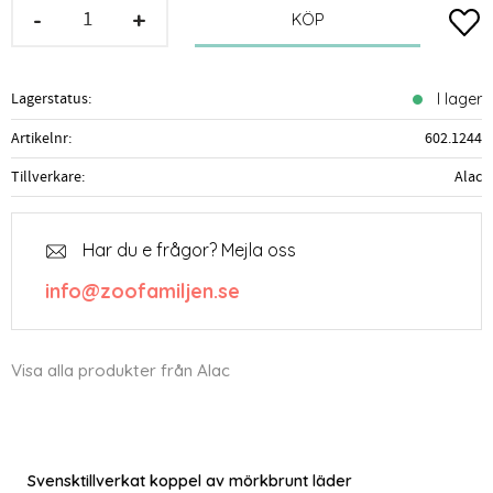
-
+
Lägg t
KÖP
Lagerstatus
I lager
Artikelnr
602.1244
Tillverkare
Alac
Har du e frågor? Mejla oss
info@zoofamiljen.se
Visa alla produkter från Alac
Svensktillverkat koppel av mörkbrunt läder