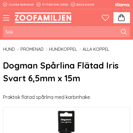
Snabba leveranser
Fri frakt över 1000kr
Bästa kvalité
Meny
Kundva
Favoriter
HUND
PROMENAD
HUNDKOPPEL
ALLA KOPPEL
Dogman Spårlina Flätad Iris
Svart 6,5mm x 15m
Praktisk flätad spårlina med karbinhake.