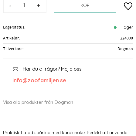
-
+
Lägg t
KÖP
Lagerstatus
I lager
Artikelnr
224000
Tillverkare
Dogman
Har du e frågor? Mejla oss
info@zoofamiljen.se
Visa alla produkter från Dogman
Praktisk flätad spårlina med karbinhake. Perfekt att använda