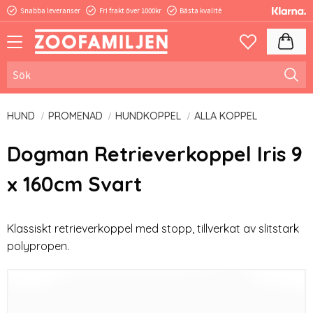
Snabba leveranser
Fri frakt över 1000kr
Bästa kvalité
Meny
Kundva
Favoriter
HUND
PROMENAD
HUNDKOPPEL
ALLA KOPPEL
Dogman Retrieverkoppel Iris 9
x 160cm Svart
Klassiskt retrieverkoppel med stopp, tillverkat av slitstark
polypropen.