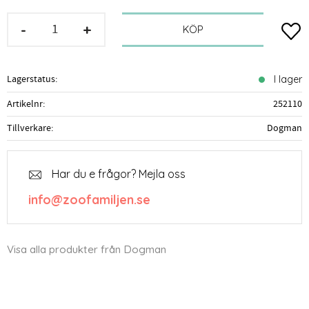
-
+
Lägg t
KÖP
Lagerstatus
I lager
Artikelnr
252110
Tillverkare
Dogman
Har du e frågor? Mejla oss
info@zoofamiljen.se
Visa alla produkter från Dogman