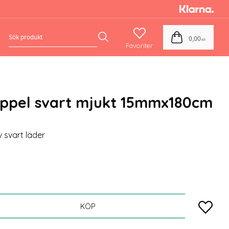
Favoriter
Kundvagn
0,00
KR
oppel svart mjukt 15mmx180cm
v svart läder
Lägg till
KÖP