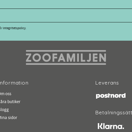
vår
integritetspolicy
.
Information
Leverans
Om oss
åra butiker
Blogg
Betalningssät
ina sidor