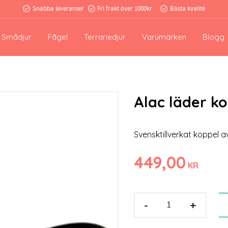
Snabba leveranser
Fri frakt över 1000kr
Bästa kvalité
Smådjur
Fågel
Terrariedjur
Varumärken
Blogg
Alac läder k
Svensktillverkat koppel a
449,00
KR
-
+