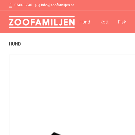
0340-15340
info@zoofamiljen.se
Hund
Katt
Fisk
HUND