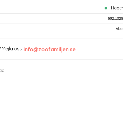
I lager
602.1328
Alac
 Mejla oss
info@zoofamiljen.se
ac