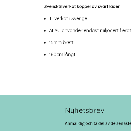
Svensktillverkat koppel av svart läder
Tillverkat i Sverige
ALAC använder endast miljöcertifierat
15mm brett
180cm långt
Nyhetsbrev
Anmäl dig och ta del av de senast