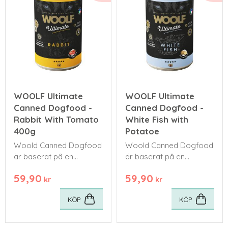
WOOLF Ultimate
WOOLF Ultimate
Canned Dogfood -
Canned Dogfood -
Rabbit With Tomato
White Fish with
400g
Potatoe
Woold Canned Dogfood
Woold Canned Dogfood
är baserat på en
är baserat på en
naturligt köttrik kost –
naturligt köttrik kost –
59,90
59,90
med upp till 96 %
med upp till 96 %
kr
kr
köttinnehåll.
köttinnehåll.
KÖP
KÖP