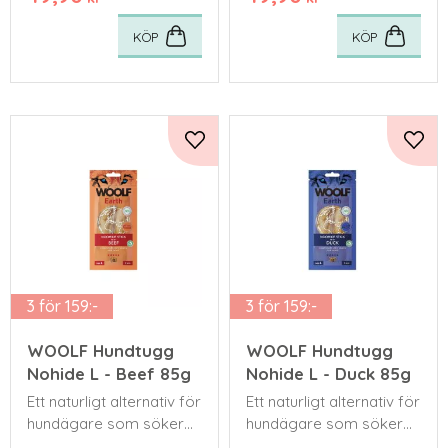
kräsna katter.
kräsna katter.
KÖP
KÖP
Lägg till i favoriter
Lägg 
3 för 159:-
3 för 159:-
WOOLF Hundtugg
WOOLF Hundtugg
Nohide L - Beef 85g
Nohide L - Duck 85g
Ett naturligt alternativ för
Ett naturligt alternativ för
hundägare som söker
hundägare som söker
hälsosamma och säkra
hälsosamma och säkra