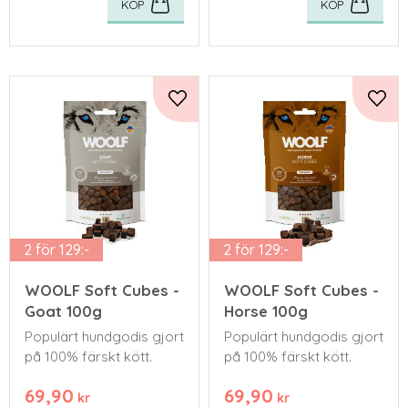
KÖP
KÖP
Lägg till i favoriter
Lägg 
2 för 129:-
2 för 129:-
WOOLF Soft Cubes -
WOOLF Soft Cubes -
Goat 100g
Horse 100g
Populärt hundgodis gjort
Populärt hundgodis gjort
på 100% färskt kött.
på 100% färskt kött.
69,90
69,90
kr
kr