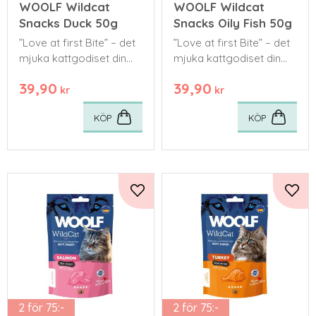
WOOLF Wildcat
WOOLF Wildcat
Snacks Duck 50g
Snacks Oily Fish 50g
”Love at first Bite” – det
”Love at first Bite” – det
mjuka kattgodiset din
mjuka kattgodiset din
katt kommer att älska
katt kommer att älska
39,90
39,90
från första tuggan.
från första tuggan.
kr
kr
KÖP
KÖP
Lägg till i favoriter
Lägg 
2 för 75:-
2 för 75:-