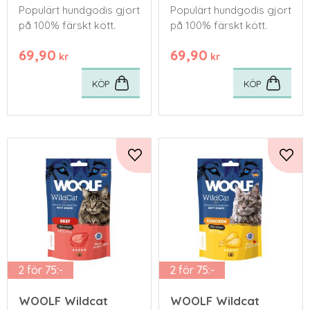
Populärt hundgodis gjort
Populärt hundgodis gjort
på 100% färskt kött.
på 100% färskt kött.
69,90
69,90
kr
kr
KÖP
KÖP
Lägg till i favoriter
Lägg 
2 för 75:-
2 för 75:-
WOOLF Wildcat
WOOLF Wildcat