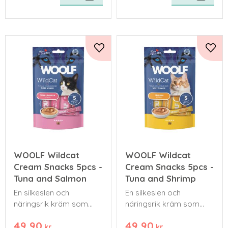
Lägg till i favoriter
Lägg 
WOOLF Wildcat
WOOLF Wildcat
Cream Snacks 5pcs -
Cream Snacks 5pcs -
Tuna and Salmon
Tuna and Shrimp
En silkeslen och
En silkeslen och
näringsrik kräm som
näringsrik kräm som
passar den perfekt för
passar den perfekt för
49,90
49,90
både unga, äldre och
både unga, äldre och
kr
kr