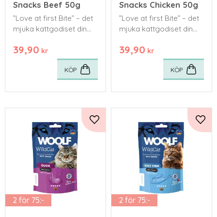
Snacks Beef 50g
Snacks Chicken 50g
”Love at first Bite” – det
”Love at first Bite” – det
mjuka kattgodiset din
mjuka kattgodiset din
katt kommer att älska
katt kommer att älska
39,90
39,90
från första tuggan.
från första tuggan.
kr
kr
KÖP
KÖP
Lägg till i favoriter
Lägg 
2 för 75:-
2 för 75:-