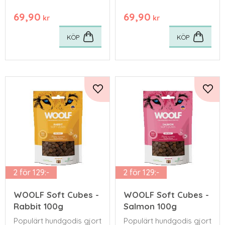
69,90
69,90
kr
kr
KÖP
KÖP
Lägg till i favoriter
Lägg 
2 för 129:-
2 för 129:-
WOOLF Soft Cubes -
WOOLF Soft Cubes -
Rabbit 100g
Salmon 100g
Populärt hundgodis gjort
Populärt hundgodis gjort