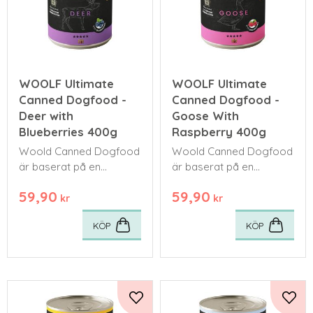
WOOLF Ultimate
WOOLF Ultimate
Canned Dogfood -
Canned Dogfood -
Deer with
Goose With
Blueberries 400g
Raspberry 400g
Woold Canned Dogfood
Woold Canned Dogfood
är baserat på en
är baserat på en
naturligt köttrik kost –
naturligt köttrik kost –
59,90
59,90
med upp till 96 %
med upp till 96 %
kr
kr
köttinnehåll.
köttinnehåll.
KÖP
KÖP
Lägg till i favoriter
Lägg 