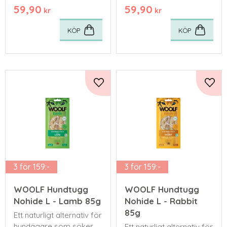
59,90
59,90
tugg till sina fyrbenta
tugg till sina fyrbenta
kr
kr
vänner.
vänner.
KÖP
KÖP
Lägg till i favoriter
Lägg 
3 för 159:-
3 för 159:-
WOOLF Hundtugg
WOOLF Hundtugg
Nohide L - Lamb 85g
Nohide L - Rabbit
85g
Ett naturligt alternativ för
hundägare som söker
Ett naturligt alternativ för