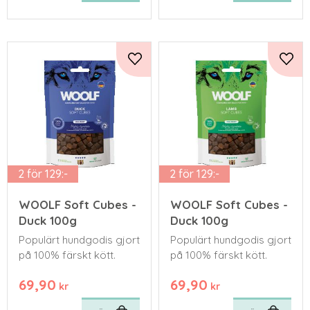
Lägg till i favoriter
Lägg 
2 för 129:-
2 för 129:-
WOOLF Soft Cubes -
WOOLF Soft Cubes -
Duck 100g
Duck 100g
Populärt hundgodis gjort
Populärt hundgodis gjort
på 100% färskt kött.
på 100% färskt kött.
69,90
69,90
kr
kr