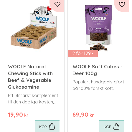
Lägg till i favoriter
Lägg 
2 för 129:-
WOOLF Natural
WOOLF Soft Cubes -
Chewing Stick with
Deer 100g
Beef & Vegetable
Populärt hundgodis gjort
Glukosamine
på 100% färskt kött.
Ett utmärkt komplement
till den dagliga kosten,
med hög proteinhalt och
19,90
69,90
låg fetthalt för att stödja
kr
kr
både viktkontroll och
KÖP
KÖP
aktivitetsnivå.