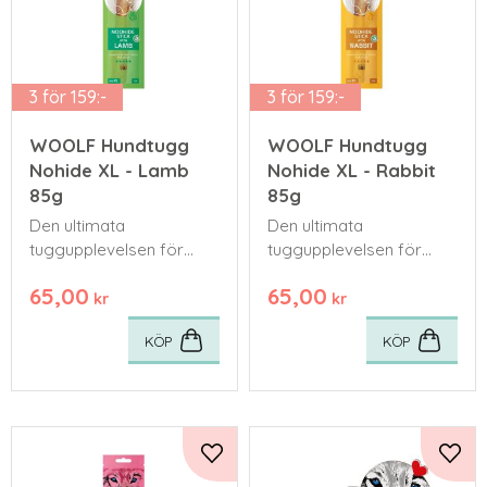
3 för 159:-
3 för 159:-
WOOLF Hundtugg
WOOLF Hundtugg
Nohide XL - Lamb
Nohide XL - Rabbit
85g
85g
Den ultimata
Den ultimata
tuggupplevelsen för
tuggupplevelsen för
stora hundar eller starka
stora hundar eller starka
65,00
65,00
tuggare som kräver
tuggare som kräver
kr
kr
något extra hållbart.
något extra hållbart.
KÖP
KÖP
Lägg till i favoriter
Lägg 