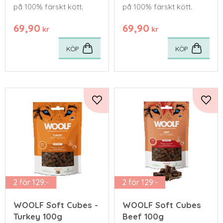
på 100% färskt kött.
på 100% färskt kött.
69,90
69,90
kr
kr
KÖP
KÖP
Lägg till i favoriter
Lägg 
2 för 129:-
2 för 129:-
WOOLF Soft Cubes -
WOOLF Soft Cubes
Turkey 100g
Beef 100g