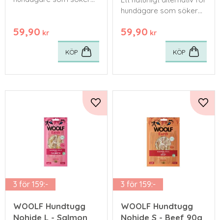
hälsosamma och säkra
hundägare som söker
tugg till sina fyrbenta
hälsosamma och säkra
59,90
59,90
vänner.
tugg till sina fyrbenta
kr
kr
vänner.
KÖP
KÖP
Lägg till i favoriter
Lägg 
3 för 159:-
3 för 159:-
WOOLF Hundtugg
WOOLF Hundtugg
Nohide L - Salmon
Nohide S - Beef 90g