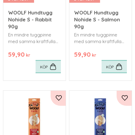
WOOLF Hundtugg
WOOLF Hundtugg
Nohide S - Rabbit
Nohide S - Salmon
90g
90g
En mindre tuggpinne
En mindre tuggpinne
med samma kraftfulla
med samma kraftfulla
nötsmak som i de större
nötsmak som i de större
59,90
59,90
formaten.
formaten.
kr
kr
KÖP
KÖP
Lägg till i favoriter
Lägg 