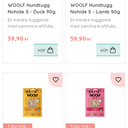
WOOLF Hundtugg
WOOLF Hundtugg
Nohide S - Duck 90g
Nohide S - Lamb 90g
En mindre tuggpinne
En mindre tuggpinne
med samma kraftfulla
med samma kraftfulla
nötsmak som i de större
nötsmak som i de större
59,90
59,90
formaten.
formaten.
kr
kr
KÖP
KÖP
Lägg till i favoriter
Lägg 
3 för 159:-
3 för 159:-