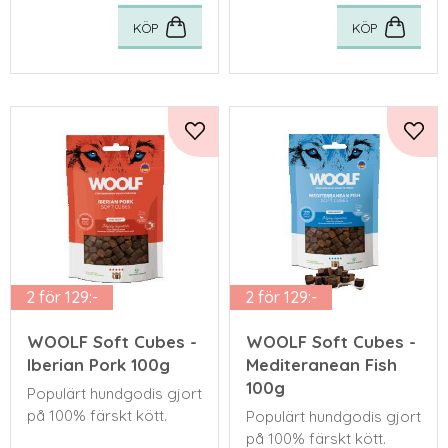
KÖP
KÖP
Lägg till i favoriter
Lägg 
2 för 129:-
2 för 129:-
WOOLF Soft Cubes -
WOOLF Soft Cubes -
Iberian Pork 100g
Mediteranean Fish
100g
Populärt hundgodis gjort
på 100% färskt kött.
Populärt hundgodis gjort
på 100% färskt kött.