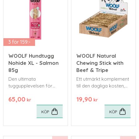
3 för 159:-
WOOLF Hundtugg
WOOLF Natural
Nohide XL - Salmon
Chewing Stick with
85g
Beef & Tripe
Den ultimata
Ett utmärkt komplement
tuggupplevelsen för
till den dagliga kosten,
stora hundar eller starka
med hög proteinhalt och
65,00
19,90
tuggare som kräver
låg fetthalt för att stödja
kr
kr
något extra hållbart.
både viktkontroll och
KÖP
KÖP
aktivitetsnivå.