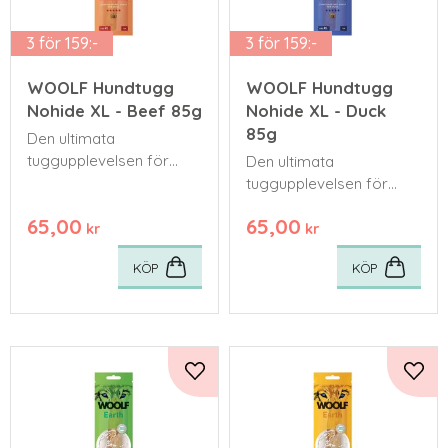
3 för 159:-
3 för 159:-
WOOLF Hundtugg
WOOLF Hundtugg
Nohide XL - Beef 85g
Nohide XL - Duck
85g
Den ultimata
tuggupplevelsen för
Den ultimata
stora hundar eller starka
tuggupplevelsen för
tuggare som kräver
stora hundar eller starka
65,00
65,00
något extra hållbart.
tuggare som kräver
kr
kr
något extra hållbart.
KÖP
KÖP
Lägg till i favoriter
Lägg 