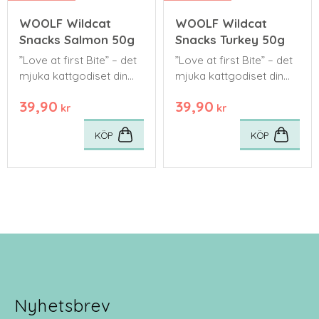
WOOLF Wildcat
WOOLF Wildcat
Snacks Salmon 50g
Snacks Turkey 50g
”Love at first Bite” – det
”Love at first Bite” – det
mjuka kattgodiset din
mjuka kattgodiset din
katt kommer att älska
katt kommer att älska
39,90
39,90
från första tuggan.
från första tuggan.
kr
kr
KÖP
KÖP
Nyhetsbrev