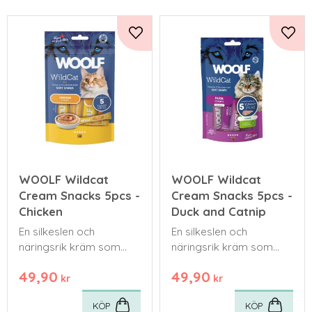
Lägg till i favoriter
Lägg 
WOOLF Wildcat
WOOLF Wildcat
Cream Snacks 5pcs -
Cream Snacks 5pcs -
Chicken
Duck and Catnip
En silkeslen och
En silkeslen och
näringsrik kräm som
näringsrik kräm som
passar den perfekt för
passar den perfekt för
49,90
49,90
både unga, äldre och
både unga, äldre och
kr
kr
kräsna katter.
kräsna katter.
KÖP
KÖP