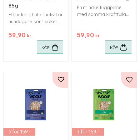
85g
En mindre tuggpinne
med samma kraftfulla
Ett naturligt alternativ för
nötsmak som i de större
hundägare som söker
formaten.
hälsosamma och säkra
59,90
59,90
tugg till sina fyrbenta
kr
kr
vänner.
KÖP
KÖP
Lägg till i favoriter
Lägg 
3 för 159:-
3 för 159:-