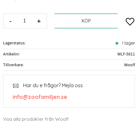
-
+
Lägg t
KÖP
Lagerstatus
I lager
Artikelnr
WLF-5011
Tillverkare
Woolf
Har du e frågor? Mejla oss
info@zoofamiljen.se
Visa alla produkter från Woolf