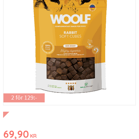
2 för 129:-
69,90
KR