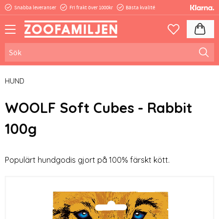
Snabba leveranser
Fri frakt över 1000kr
Bästa kvalité
Meny
Kundva
Favoriter
HUND
WOOLF Soft Cubes - Rabbit
100g
Populärt hundgodis gjort på 100% färskt kött.