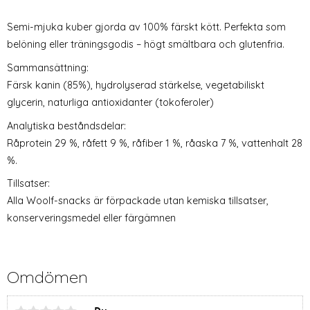
Semi-mjuka kuber gjorda av 100% färskt kött. Perfekta som
belöning eller träningsgodis – högt smältbara och glutenfria.
Sammansättning:
Färsk kanin (85%), hydrolyserad stärkelse, vegetabiliskt
glycerin, naturliga antioxidanter (tokoferoler)
Analytiska beståndsdelar:
Råprotein 29 %, råfett 9 %, råfiber 1 %, råaska 7 %, vattenhalt 28
%.
Tillsatser:
Alla Woolf-snacks är förpackade utan kemiska tillsatser,
konserveringsmedel eller färgämnen
Omdömen