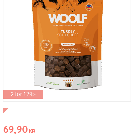
2 för 129:-
69,90
KR