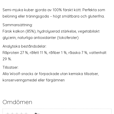
Semi-mjuka kuber gjorda av 100% färskt kött. Perfekta som
belöning eller träningsgodis – högt smältbara och glutenfria.
Sammansättning:
Färsk kalkon (85%), hydrolyserad stärkelse, vegetabiliskt
glycerin, naturliga antioxidanter (tokoferoler)
Analytiska beståndsdelar:
Råprotein 27 %, råfett 11 %, råfiber 1 %, råaska 7 %, vattenhalt
29 %.
Tillsatser:
Alla Woolf-snacks är förpackade utan kemiska tillsatser,
konserveringsmedel eller färgämnen
Omdömen