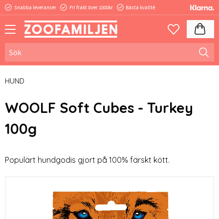
Snabba leveranser
Fri frakt över 1000kr
Bästa kvalité
Meny
Kundva
Favoriter
HUND
WOOLF Soft Cubes - Turkey
100g
Populärt hundgodis gjort på 100% färskt kött.