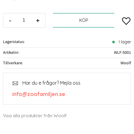
-
+
Lägg t
KÖP
Lagerstatus
I lager
Artikelnr
WLF-5001
Tillverkare
Woolf
Har du e frågor? Mejla oss
info@zoofamiljen.se
Visa alla produkter från Woolf