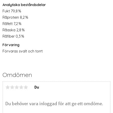
Analytiska beståndsdelar
Fukt 79,8 %
Råprotein 8,2 %
Råfett 7,2 %
Råaska 2,8 %
Råfiber 0,3 %
Förvaring
Förvaras svalt och torrt
Omdömen
Du