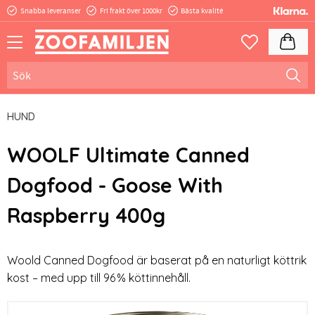
Snabba leveranser
Fri frakt över 1000kr
Bästa kvalité
Meny
Kundva
Favoriter
HUND
WOOLF Ultimate Canned
Dogfood - Goose With
Raspberry 400g
Woold Canned Dogfood är baserat på en naturligt köttrik
kost – med upp till 96 % köttinnehåll.