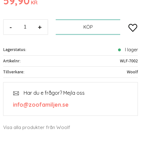
59,90
KR
-
+
Lägg t
KÖP
Lagerstatus
I lager
Artikelnr
WLF-7002
Tillverkare
Woolf
Har du e frågor? Mejla oss
info@zoofamiljen.se
Visa alla produkter från Woolf