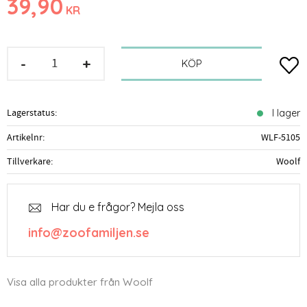
39,90
KR
-
+
Lägg t
KÖP
Lagerstatus
I lager
Artikelnr
WLF-5105
Tillverkare
Woolf
Har du e frågor? Mejla oss
info@zoofamiljen.se
Visa alla produkter från Woolf