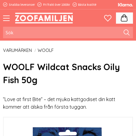
Snabba leveranser
Fri frakt över 1000kr
Bästa kvalité
Meny
Kundva
Favoriter
VARUMÄRKEN
WOOLF
WOOLF Wildcat Snacks Oily
Fish 50g
”Love at first Bite” – det mjuka kattgodiset din katt
kommer att älska från första tuggan.