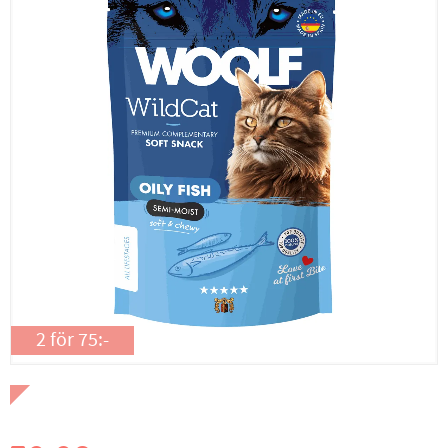
2 för 75:-