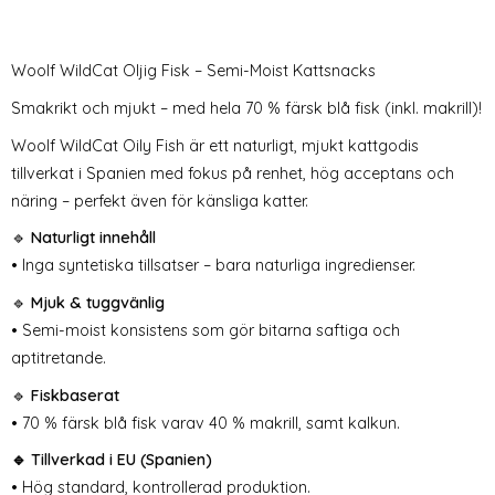
Woolf WildCat Oljig Fisk – Semi-Moist Kattsnacks
Smakrikt och mjukt – med hela 70 % färsk blå fisk (inkl. makrill)!
Woolf WildCat Oily Fish är ett naturligt, mjukt kattgodis
tillverkat i Spanien med fokus på renhet, hög acceptans och
näring – perfekt även för känsliga katter.
🔹
Naturligt innehåll
• Inga syntetiska tillsatser – bara naturliga ingredienser.
🔹
Mjuk & tuggvänlig
• Semi-moist konsistens som gör bitarna saftiga och
aptitretande.
🔹
Fiskbaserat
• 70 % färsk blå fisk varav 40 % makrill, samt kalkun.
🔹 Tillverkad i EU (Spanien)
• Hög standard, kontrollerad produktion.