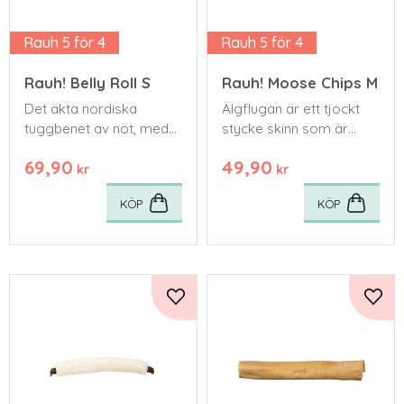
Rauh 5 för 4
Rauh 5 för 4
Rauh! Belly Roll S
Rauh! Moose Chips M
Det äkta nordiska
Älgflugan är ett tjockt
tuggbenet av nöt, med
stycke skinn som är
Bim Belly Bom av
avsett för mindre
69,90
49,90
nötmage!
hundar.
kr
kr
KÖP
KÖP
Lägg till i favoriter
Lägg 