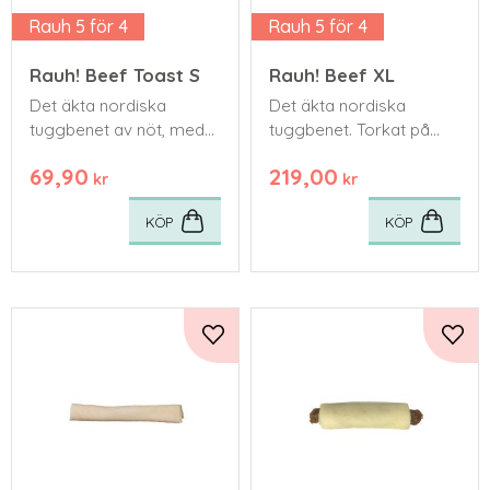
Rauh 5 för 4
Rauh 5 för 4
Rauh! Beef Toast S
Rauh! Beef XL
Det äkta nordiska
Det äkta nordiska
tuggbenet av nöt, med
tuggbenet. Torkat på
läcker biff av nötkött!
traditionellt vis av
69,90
219,00
nötskinn, utan
kr
kr
tillsatsämnen.
KÖP
KÖP
Lägg till i favoriter
Lägg 