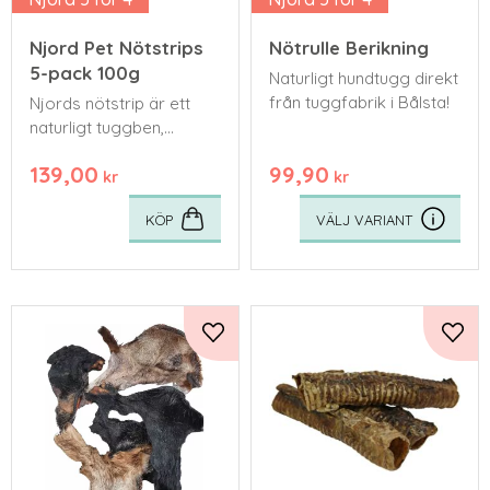
Njord Pet Nötstrips
Nötrulle Berikning
5-pack 100g
Naturligt hundtugg direkt
från tuggfabrik i Bålsta!
Njords nötstrip är ett
naturligt tuggben,
tillverkat för hand av
139,00
99,90
svensk kohud från lokala
kr
kr
gårdar.
KÖP
Lägg till i favoriter
Lägg 