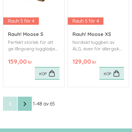
Rauh 5 för 4
Rauh 5 för 4
Rauh! Moose S
Rauh! Moose XS
Perfekt storlek för att
Nordiskt tuggben av
ge långvarig tugglädje
ÄLG, även för allergiska
för en medelstor hund
hundar. Räcker mycket
159,00
129,00
länge. Tillverkat av
kr
kr
älgskinn och torkat
KÖP
KÖP
enligt traditionella
metoder.
1–
48
av
65