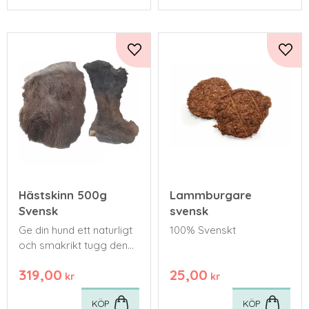
Lägg till i favoriter
Lägg 
Hästskinn 500g
Lammburgare
Svensk
svensk
​Ge din hund ett naturligt
100% Svenskt
och smakrikt tugg den
verkligen älskar!
319,00
25,00
kr
kr
KÖP
KÖP