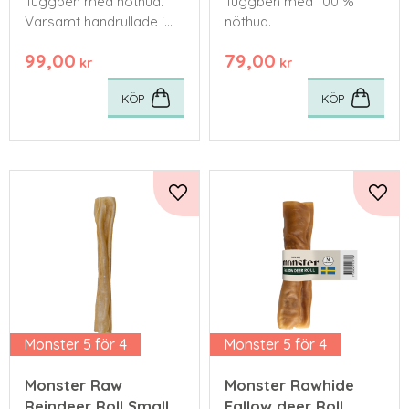
Tuggben med nöthud.
​Tuggben med 100 %
Varsamt handrullade i
nöthud.
Sverige och fyllda med
99,00
79,00
matstrupe.
kr
kr
KÖP
KÖP
Lägg till i favoriter
Lägg 
Monster 5 för 4
Monster 5 för 4
Monster Raw
Monster Rawhide
Reindeer Roll Small
Fallow deer Roll