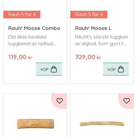
Rauh 5 för 4
Rauh 5 för 4
Rauh! Moose Combo
Rauh! Moose L
Det äkta nordiska
RAUH!´s största tuggben
tuggbenet av nöthud
av älghud. Som gjort för
med läcker insida av
att ge flera timmars
119,00
329,00
god älgsalami
tugglädje!
kr
kr
KÖP
KÖP
Lägg till i favoriter
Lägg 