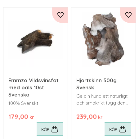
Lägg till i favoriter
Lägg 
Emmzo Vildsvinsfot
Hjortskinn 500g
med päls 10st
Svensk
Svenska
​Ge din hund ett naturligt
och smakrikt tugg den
100% Svenskt
verkligen älskar!
179,00
239,00
kr
kr
KÖP
KÖP