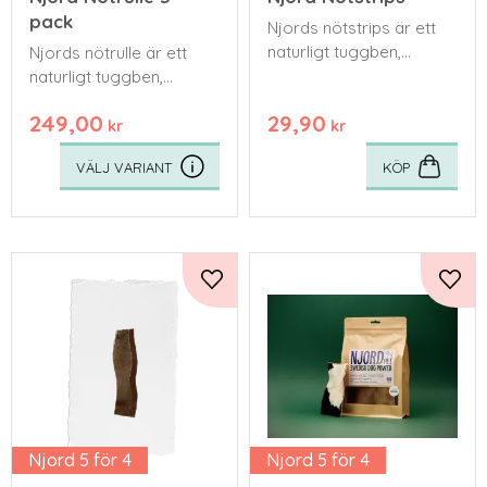
pack
Njords nötstrips är ett
naturligt tuggben,
Njords nötrulle är ett
tillverkat för hand av
naturligt tuggben,
svensk kohud från lokala
tillverkat för hand av
249,00
29,90
gårdar.
svensk kohud från lokala
kr
kr
gårdar.
KÖP
Lägg till i favoriter
Lägg 
Njord 5 för 4
Njord 5 för 4