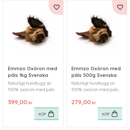
Lägg till i favoriter
Lägg 
Emmzo Oxöron med
Emmzo Oxöron med
päls 1kg Svenska
päls 500g Svenska
Naturligt hundtugg av
Naturligt hundtugg av
100% oxöron med päls
100% oxöron med päls
svenska
399,00
279,00
kr
kr
KÖP
KÖP