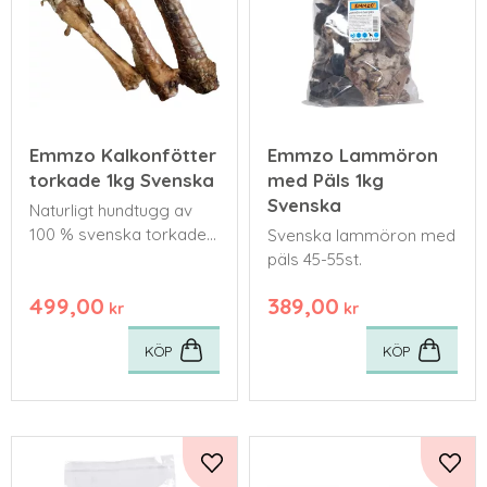
Emmzo Kalkonfötter
Emmzo Lammöron
torkade 1kg Svenska
med Päls 1kg
Svenska
Naturligt hundtugg av
100 % svenska torkade
Svenska lammöron med
kalkonfötter.
päls 45-55st.
499,00
389,00
kr
kr
KÖP
KÖP
Lägg till i favoriter
Lägg 