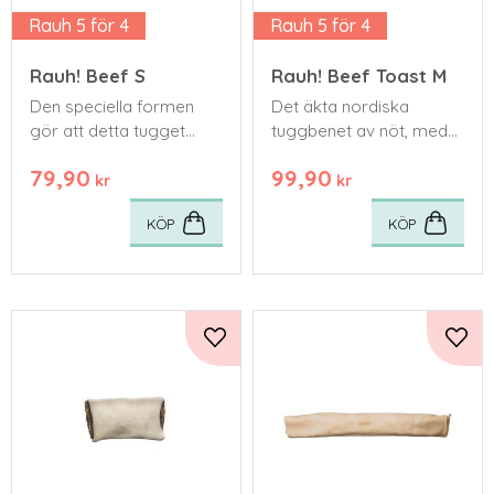
Rauh 5 för 4
Rauh 5 för 4
Rauh! Beef S
Rauh! Beef Toast M
Den speciella formen
Det äkta nordiska
gör att detta tugget
tuggbenet av nöt, med
håller bättre än andra
läcker biff av nötkött!
79,90
99,90
tugg i samma storlek.
kr
kr
Lämplig för medelstora
KÖP
KÖP
raser
Lägg till i favoriter
Lägg 