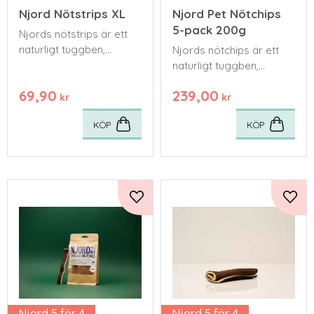
Njord Nötstrips XL
Njord Pet Nötchips
5-pack 200g
Njords nötstrips är ett
naturligt tuggben,
Njords nötchips är ett
tillverkat för hand av
naturligt tuggben,
svensk kohud från lokala
tillverkat för hand av
69,90
239,00
gårdar. 30cm x5cm
svensk kohud från lokala
kr
kr
gårdar.
KÖP
KÖP
Lägg till i favoriter
Lägg 
Njord 5 för 4
Njord 5 för 4