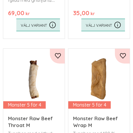
fyllda med grishjärta.
Tillverkade i Sverige
69,00
35,00
kr
kr
Lägg till i favoriter
Lägg 
Monster 5 för 4
Monster 5 för 4
Monster Raw Beef
Monster Raw Beef
Throat M
Wrap M