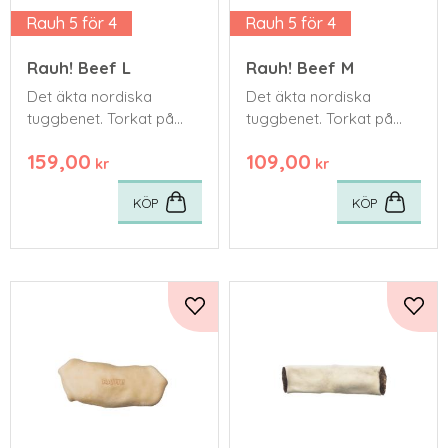
Rauh 5 för 4
Rauh 5 för 4
Rauh! Beef L
Rauh! Beef M
Det äkta nordiska
Det äkta nordiska
tuggbenet. Torkat på
tuggbenet. Torkat på
traditionellt vis av
traditionellt vis av
159,00
109,00
nötskinn, utan
nötskinn, utan
kr
kr
tillsatsämnen.
tillsatsämnen.
KÖP
KÖP
Lägg till i favoriter
Lägg 