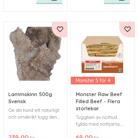
Lägg till i favoriter
Lägg 
Monster 5 för 4
Lammskinn 500g
Monster Raw Beef
Svensk
Filled Beef - Flera
storlekar
​Ge din hund ett naturligt
och smakrikt tugg den
Tuggben av nöthud
verkligen älskar!
fyllda med nöthjärta.
Tillverkade i Sverige
239,00
69,00
kr
kr