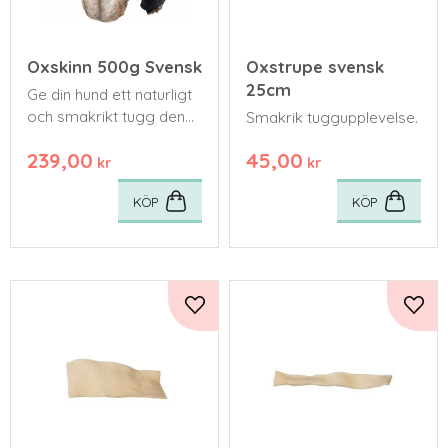
Oxskinn 500g Svensk
Oxstrupe svensk
25cm
​Ge din hund ett naturligt
och smakrikt tugg den
Smakrik tuggupplevelse.
verkligen älskar!
239,00
45,00
kr
kr
KÖP
KÖP
Lägg till i favoriter
Lägg 