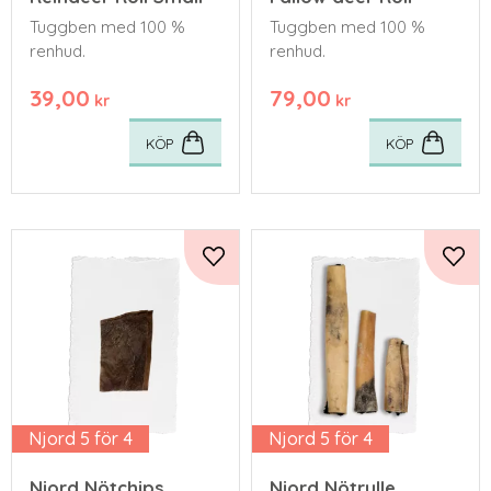
​Tuggben med 100 %
​Tuggben med 100 %
renhud.
renhud.
39,00
79,00
kr
kr
KÖP
KÖP
Lägg till i favoriter
Lägg 
Njord 5 för 4
Njord 5 för 4
Njord Nötchips
Njord Nötrulle