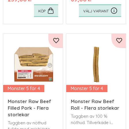
KÖP
Lägg till i favoriter
Lägg 
Monster 5 för 4
Monster 5 för 4
Monster Raw Beef
Monster Raw Beef
Filled Pork - Flera
Roll - Flera storlekar
storlekar
Tuggben av 100 %
nöthud. Tillverkade i
Tuggben av nöthud
Sverige