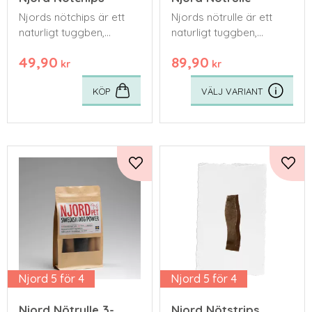
Njords nötchips är ett
Njords nötrulle är ett
naturligt tuggben,
naturligt tuggben,
tillverkat för hand av
tillverkat för hand av
49,90
89,90
svensk kohud från lokala
svensk kohud från lokala
kr
kr
gårdar.
gårdar.
KÖP
Lägg till i favoriter
Lägg 
Njord 5 för 4
Njord 5 för 4
Njord Nötrulle 3-
Njord Nötstrips