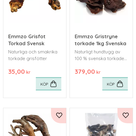
Emmzo Grisfot
Emmzo Gristryne
Torkad Svensk
torkade 1kg Svenska
Naturliga och smakrika
Naturligt hundtugg av
torkade grisfötter
100 % svenska torkade
gristrynen.
35,00
379,00
kr
kr
KÖP
KÖP
Lägg till i favoriter
Lägg 