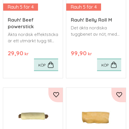
Rauh 5 för 4
Rauh 5 för 4
Rauh! Beef
Rauh! Belly Roll M
powerstick
Det äkta nordiska
tuggbenet av nöt, med
Äkta nordisk effektsticka
Bim Belly Bom av
är ett utmärkt tugg till
nötmage!
valpar eller till vuxna
29,90
99,90
hundar av mindre
kr
kr
storlek.
KÖP
KÖP
Lägg till i favoriter
Lägg 