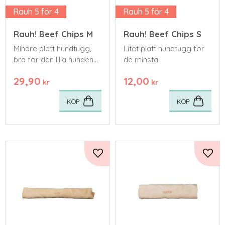
Rauh 5 för 4
Rauh 5 för 4
Rauh! Beef Chips M
Rauh! Beef Chips S
Mindre platt hundtugg,
Litet platt hundtugg för
bra för den lilla hunden
de minsta
eller nybörjartuggaren
29,90
12,00
kr
kr
KÖP
KÖP
Lägg till i favoriter
Lägg 