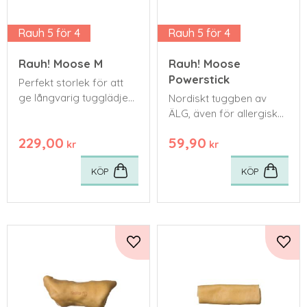
Rauh 5 för 4
Rauh 5 för 4
Rauh! Moose M
Rauh! Moose
Powerstick
Perfekt storlek för att
ge långvarig tugglädje
Nordiskt tuggben av
för en medelstor hund
ÄLG, även för allergiska
hundar. Här i litet
229,00
59,90
utförande för små
kr
kr
hundar och valpar
KÖP
KÖP
Lägg till i favoriter
Lägg 