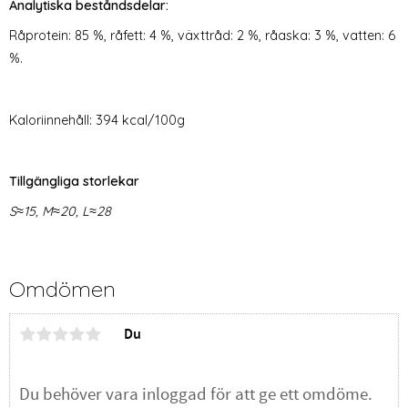
Analytiska beståndsdelar:
Råprotein: 85 %, råfett: 4 %, växttråd: 2 %, råaska: 3 %, vatten: 6
%.
Kaloriinnehåll: 394 kcal/100g
Tillgängliga storlekar
S≈15, M≈20, L≈28
Omdömen
Du