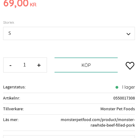
69,00
KR
Storlek
-
+
Lägg t
KÖP
Lagerstatus
I lager
Artikelnr
0550017308
Tillverkare
Monster Pet Foods
Läs mer
monsterpetfood.com/product/monster-
rawhide-beef-filled-pork