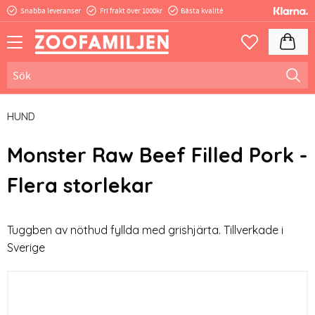
Snabba leveranser
Fri frakt över 1000kr
Bästa kvalité
Meny
Kundva
Favoriter
HUND
Monster Raw Beef Filled Pork -
Flera storlekar
Tuggben av nöthud fyllda med grishjärta. Tillverkade i
Sverige