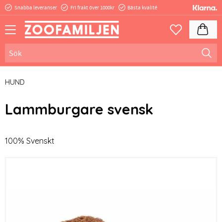
Snabba leveranser
Fri frakt över 1000kr
Bästa kvalité
Meny
Kundva
Favoriter
HUND
Lammburgare svensk
100% Svenskt