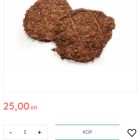
25,00
KR
-
+
Lägg t
KÖP