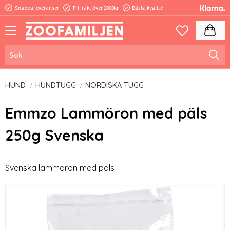
Snabba leveranser
Fri frakt över 1000kr
Bästa kvalité
Meny
Kundva
Favoriter
HUND
HUNDTUGG
NORDISKA TUGG
Emmzo Lammöron med päls
250g Svenska
Svenska lammöron med päls