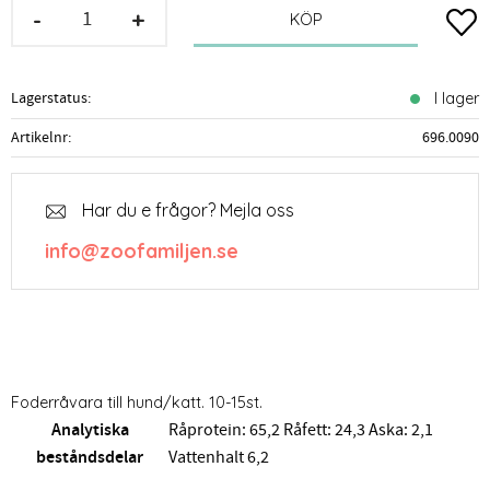
-
+
Lägg t
KÖP
Lagerstatus
I lager
Artikelnr
696.0090
Har du e frågor? Mejla oss
info@zoofamiljen.se
Foderråvara till hund/katt. 10-15st.
Analytiska
Råprotein: 65,2 Råfett: 24,3 Aska: 2,1
beståndsdelar
Vattenhalt 6,2