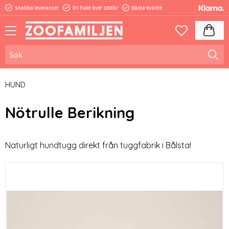
Snabba leveranser
Fri frakt över 1000kr
Bästa kvalité
Meny
Kundva
Favoriter
HUND
Nötrulle Berikning
Naturligt hundtugg direkt från tuggfabrik i Bålsta!