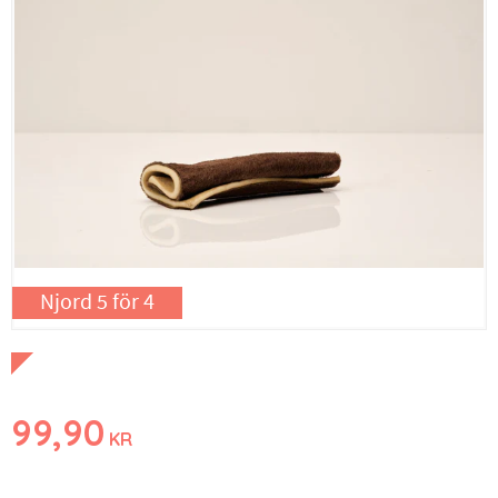
Njord 5 för 4
99,90
KR