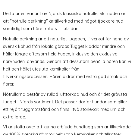
Detta är en variant av Njords klassiska nötrulle. Skillnaden är
att "nötrulle berikning" är tillverkad med något tjockare hud
samtidigt som håret rullats till utsidan.
Nötrulle berkning är ett naturligt tuggben, tillverkat för hand av
svensk kohud från lokala gårdar. Tugget kladdar mindre och
håller längre eftersom hela huden, inklusive den exklusiva
narvhuden, används. Genom att dessutom behålla håren kan vi
helt och hållet utesluta kemikalier från
tillverkningsprocessen. Håren bidrar med extra god smak och
fibrer.
Nötrullarna består av rullad lufttorkad hud och är det grövsta
tugget i Njords sortiment. Det passar därför hundar som gillar
ett rejält tuggmotstånd och finns i två storlekar: medium och
extra large.
Vi är stolta över att kunna erbjuda hundtugg som är tillverkade
av 100% svenska råvaror helt utan kemikalier och tillsatser.