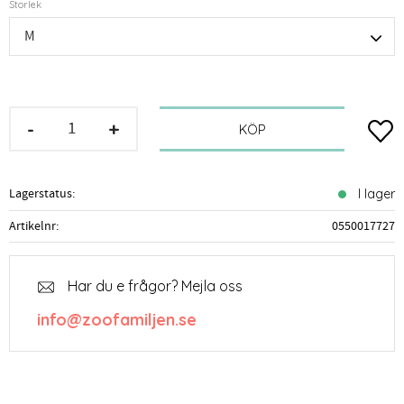
Storlek
-
+
Lägg t
KÖP
Lagerstatus
I lager
Artikelnr
0550017727
Har du e frågor? Mejla oss
info@zoofamiljen.se