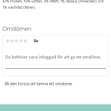
87% Protein, 10% vatten, 3% råfett, 1% råaska (mineraler) och
1% växttråd (fibrer).
Omdömen
Du
Bli den första att lämna ett omdöme.