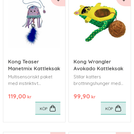
Lägg till i favoriter
Lägg 
Kong Teaser
Kong Wrangler
Manetmix Kattleksak
Avokado Kattleksak
Multisensoriskt paket
Stillar katters
med instinktivt
brottningshunger med
tillfredsställande lek som
en böjd form och en
119,00
99,90
fästs på ett finger eller i
skrynklig mjuk kropp
kr
kr
ett dörrhandtag.
som inbjuder till
KÖP
KÖP
hälsosam brottning.