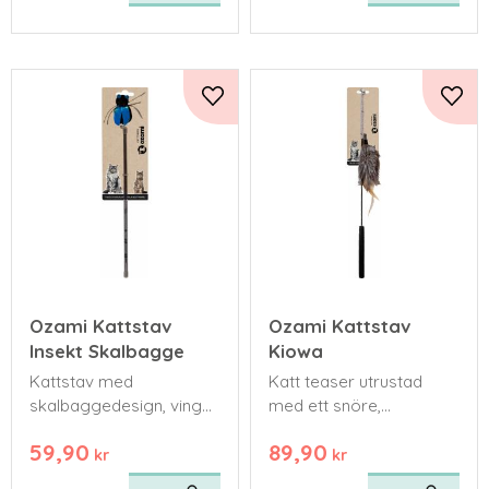
Lägg till i favoriter
Lägg 
Ozami Kattstav
Ozami Kattstav
Insekt Skalbagge
Kiowa
Kattstav med
Katt teaser utrustad
skalbaggedesign, vingar
med ett snöre,
och trådar.
kycklingfjäder och
59,90
89,90
rävpäls.
kr
kr