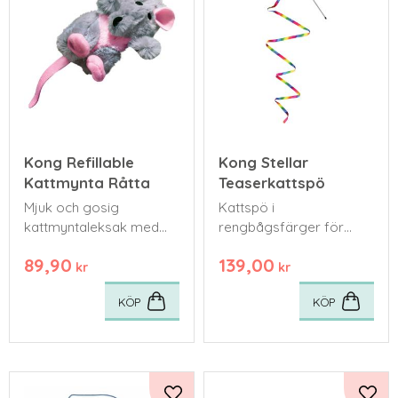
Kong Refillable
Kong Stellar
Kattmynta Råtta
Teaserkattspö
Mjuk och gosig
Kattspö i
kattmyntaleksak med
rengbågsfärger för
återförslutningsbar påse
stimulans och lek
89,90
139,00
som håller färsk
kr
kr
kattmynta säkert på
KÖP
KÖP
plats.