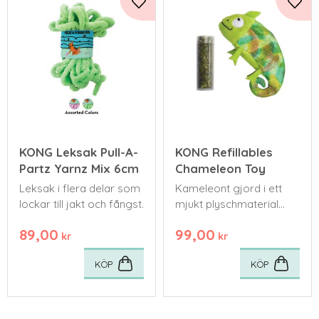
Lägg till i favoriter
Lägg 
KONG Leksak Pull-A-
KONG Refillables
Partz Yarnz Mix 6cm
Chameleon Toy
Leksak i flera delar som
Kameleont gjord i ett
lockar till jakt och fångst.
mjukt plyschmaterial
som gör att leksaken
89,00
99,00
både rolig och gosig.
kr
kr
KÖP
KÖP