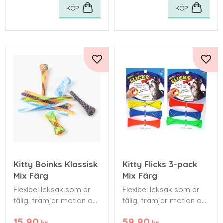
KÖP
KÖP
Lägg till i favoriter
Lägg 
Kitty Boinks Klassisk
Kitty Flicks 3-pack
Mix Färg
Mix Färg
Flexibel leksak som är
Flexibel leksak som är
tålig, främjar motion och
tålig, främjar motion och
är rolig för både ägare
är rolig för både ägare
15,90
59,90
och katter.
och katter.