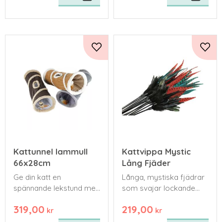
Lägg till i favoriter
Lägg 
Kattunnel lammull
Kattvippa Mystic
66x28cm
Lång Fjäder
Ge din katt en
Långa, mystiska fjädrar
spännande lekstund med
som svajar lockande
denna mysiga
och triggar
319,00
219,00
kattleksak.
jaktinstinkterna för vilda
kr
kr
språng och pysslingar.