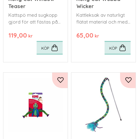
Teaser
Wicker
Kattspö med sugkopp
Kattleksak av naturligt
gjord för att fästas på
flätat material och med
släta ytor
LED-belysning och
119,00
65,00
fjädrar
kr
kr
KÖP
KÖP
Lägg till i favoriter
Lägg 