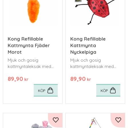
Kong Refillable
Kong Refillable
Kattmynta Fjäder
Kattmynta
Morot
Nyckelpiga
Mjuk och gosig
Mjuk och gosig
kattmyntaleksak med
kattmyntaleksak med
återförslutningsbar påse
återförslutningsbar påse
89,90
89,90
som håller färsk
som håller färsk
kr
kr
kattmynta säkert på
kattmynta säkert på
KÖP
KÖP
plats.
plats.
Lägg till i favoriter
Lägg 