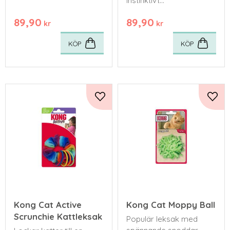
instinktivt
material.
tillfredsställande
89,90
89,90
jaktlekar med
kr
kr
multisensoriska
KÖP
KÖP
funktioner.
Lägg till i favoriter
Lägg 
Kong Cat Active
Kong Cat Moppy Ball
Scrunchie Kattleksak
Populär leksak med