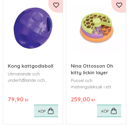
Lägg till i favoriter
Lägg 
Kong kattgodisboll
Nina Ottosson Oh
kitty lickin layer
Utmanande och
underhållande och
Pussel och
hjälper till att hålla katter
matningsleksak i ett
sysselsatta, friska och
79,90
259,00
glada.
kr
kr
KÖP
KÖP