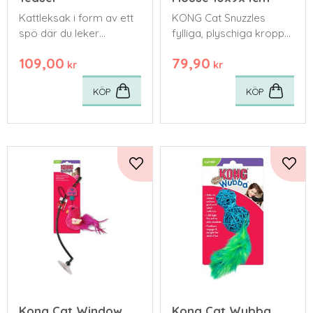
Kattleksak i form av ett
​KONG Cat Snuzzles
spö där du leker
fylliga, plyschiga kropp
tillsammans med katten
har den perfekta
109,00
79,90
storleken för lek och
kr
kr
mys.
KÖP
KÖP
Lägg till i favoriter
Lägg 
Kong Cat Window
Kong Cat Wubba