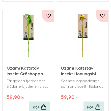
Lägg till i favoriter
Lägg 
Ozami Kattstav
Ozami Kattstav
Insekt Gräshoppa
Insekt Honungsbi
Färgglada fjädrar och
Söt honungsbisdesign
trådar erbjuder en visuell
som är visuellt tilltalande
stimulans som fångar
och rolig för din katt att
59,90
59,90
kattens uppmärksamhet.
jaga.
kr
kr
KÖP
KÖP