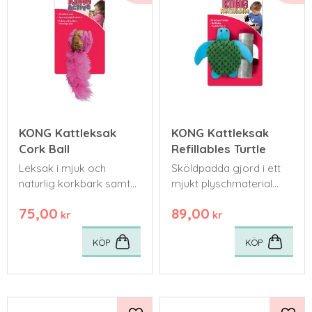
KONG Kattleksak
KONG Kattleksak
Cork Ball
Refillables Turtle
Leksak i mjuk och
Sköldpadda gjord i ett
naturlig korkbark samt
mjukt plyschmaterial
med kraftig
som gör leksaken lika
75,00
89,00
nordamerikansk
bra att leka som att
kr
kr
kattmynta.
gosa med.
KÖP
KÖP