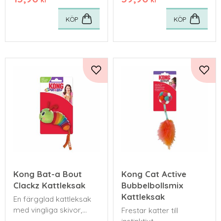
kr
kr
KÖP
KÖP
Lägg till i favoriter
Lägg 
Kong Bat-a Bout
Kong Cat Active
Clackz Kattleksak
Bubbelbollsmix
Kattleksak
En färgglad kattleksak
med vingliga skivor,
Frestar katter till
kattmynta och skrynkligt