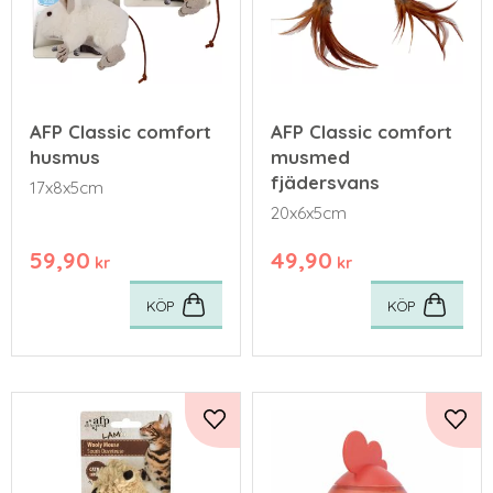
AFP Classic comfort
AFP Classic comfort
husmus
musmed
fjädersvans
17x8x5cm
20x6x5cm
59,90
49,90
kr
kr
KÖP
KÖP
Lägg till i favoriter
Lägg 