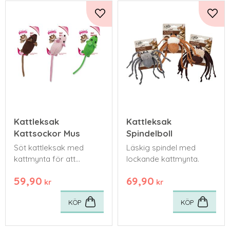
Lägg till i favoriter
Lägg 
Kattleksak
Kattleksak
Kattsockor Mus
Spindelboll
Söt kattleksak med
Läskig spindel med
kattmynta för att
lockande kattmynta.
stimulera lek.
59,90
69,90
kr
kr
KÖP
KÖP