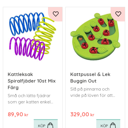
Lägg till i favoriter
Lägg 
Kattleksak
Kattpussel & Lek
Spiralfjäder 10st Mix
Buggin Out
Färg
Slå på pinnarna och
vride på löven för att
Små och lätta fjädrar
avslöja de 16 gömda
som ger katten enkel
godbitsfacken.
och spontan lek som
89,90
329,00
lockar fram
kr
kr
jaktbeteendet.
KÖP
KÖP