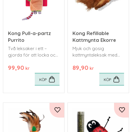
Kong Pull-a-partz
Kong Refillable
Purrito
Kattmynta Ekorre
Två leksaker i ett –
Mjuk och gosig
gjorda för att locka och
kattmyntaleksak med
tillfredsställa en katts
återförslutningsbar påse
99,90
89,90
naturliga jaktinstinkter.
som håller färsk
kr
kr
kattmynta säkert på
KÖP
KÖP
plats.
Lägg till i favoriter
Lägg 