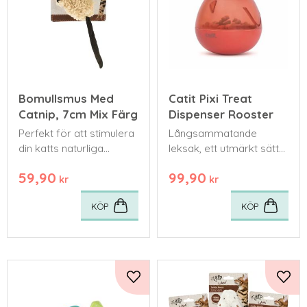
Bomullsmus Med
Catit Pixi Treat
Catnip, 7cm Mix Färg
Dispenser Rooster
Perfekt för att stimulera
Långsammatande
din katts naturliga
leksak, ett utmärkt sätt
jaktinstinkter.
att belöna din katt för
59,90
99,90
dess aktiva och lekfulla
kr
kr
beteende.
KÖP
KÖP
Lägg till i favoriter
Lägg 