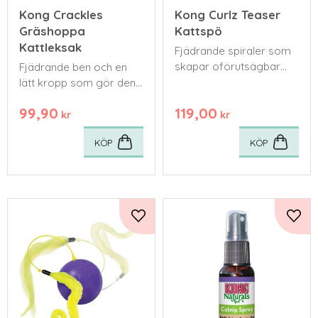
Kong Crackles
Kong Curlz Teaser
Gräshoppa
Kattspö
Kattleksak
Fjädrande spiraler som
skapar oförutsägbar
Fjädrande ben och en
lekstund.
lätt kropp som gör den
idealisk för att slå och
99,90
119,00
hoppa på för massor av
kr
kr
instinktstillfredsställande
KÖP
KÖP
roller.
Lägg till i favoriter
Lägg 