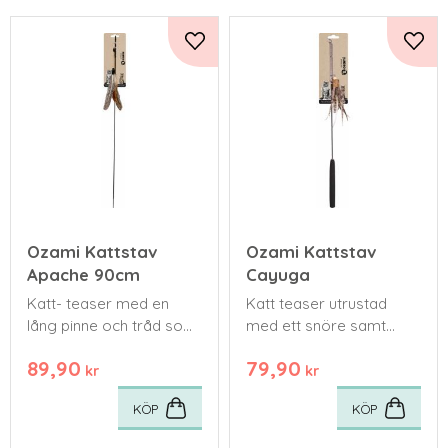
Lägg till i favoriter
Lägg 
Ozami Kattstav
Ozami Kattstav
Apache 90cm
Cayuga
Katt- teaser med en
Katt teaser utrustad
lång pinne och tråd som
med ett snöre samt
kan justeras längden
kyckling- och gåsfjädrar
89,90
79,90
efter dina behov.
kr
kr
KÖP
KÖP