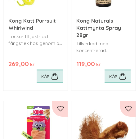
Kong Katt Purrsuit
Kong Naturals
Whirlwind
Kattmynta Spray
28gr
Lockar till jakt- och
fångstlek hos genom att
Tillverkad med
oförutsägbart snurra
koncentrerad
samtidigt som den
kattmyntaolja för
269,00
119,00
rycker med sin svans.
maximalt skoj.
kr
kr
KÖP
KÖP
Lägg till i favoriter
Lägg 