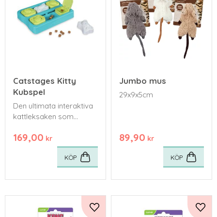
Catstages Kitty
Jumbo mus
Kubspel
29x9x5cm
Den ultimata interaktiva
kattleksaken som
kombinerar mental
169,00
89,90
stimulans,
kr
kr
godisutdelning och
KÖP
KÖP
berikande lek i ett
engagerande spel.
Lägg till i favoriter
Lägg 