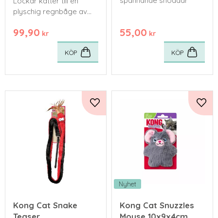
spännande snoddar
Lockar katter till en
plyschig regnbåge av
skoj och är perfekt för
99,90
55,00
fångst och fjäderlek.
kr
kr
KÖP
KÖP
Lägg till i favoriter
Lägg 
Nyhet
Kong Cat Snake
Kong Cat Snuzzles
Teaser
Mouse 10x9x4cm