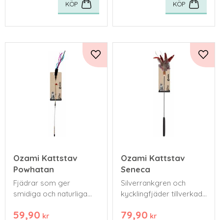
KÖP
KÖP
Lägg till i favoriter
Lägg 
Ozami Kattstav
Ozami Kattstav
Powhatan
Seneca
Fjädrar som ger
Silverrankgren och
smidiga och naturliga
kycklingfjäder tillverkade
vingar, precis som en
av naturmaterial.
59,90
79,90
flygande fågel eller
kr
kr