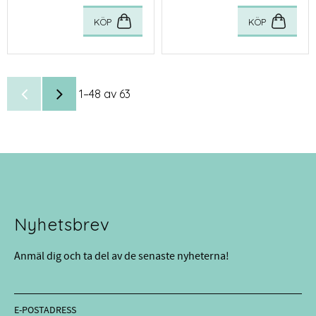
insekt.
KÖP
KÖP
1–
48
av
63
Nyhetsbrev
Anmäl dig och ta del av de senaste nyheterna!