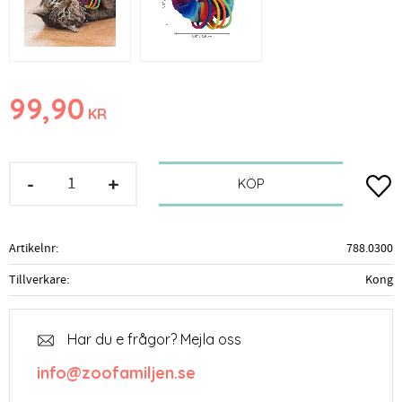
99,90
KR
-
+
Lägg t
KÖP
Artikelnr
788.0300
Tillverkare
Kong
Har du e frågor? Mejla oss
info@zoofamiljen.se