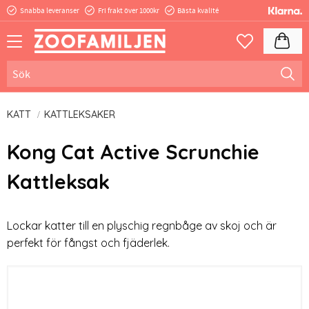
Snabba leveranser
Fri frakt över 1000kr
Bästa kvalité
Meny
Kundva
Favoriter
KATT
KATTLEKSAKER
Kong Cat Active Scrunchie
Kattleksak
Lockar katter till en plyschig regnbåge av skoj och är
perfekt för fångst och fjäderlek.