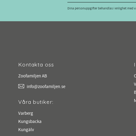
Dina personuppgifter behandlas i enlighet med 
Kontakta oss
Zoofamiljen AB
V
info@zoofamiljen.se
M
Våra butiker:
Varberg
Kungsbacka
Kungälv