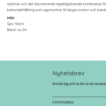
stjärnan och det fascinerande regnbågsbandet kombineras för
kattunderhållning som uppmuntrar till längre motion och bandti
Mått:
Spö: 56cm
Band: ca 2m
Nyhetsbrev
Anmäl dig och ta del av de senast