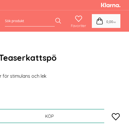
Favoriter
Kundvagn
0,00
KR
 Teaserkattspö
 för stimulans och lek
Lägg till
KÖP