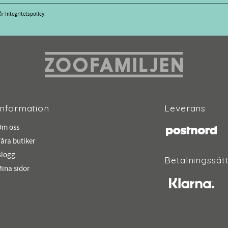
vår
integritetspolicy
.
Information
Leverans
Om oss
åra butiker
Blogg
Betalningssät
ina sidor