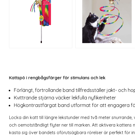
Kattspö i rengbågsfärger för stimulans och lek
Förlängt, förtrollande band tillfredsställer jakt- och ho
Kvittrande stjärna väcker lekfulla nyfikenheter
Högkontrastfärgat band utformat för att engagera fö
Locka din katt till längre lekstunder med två meter snurrande
och oemotståndligt flyter ner till marken. Att aktivera kattens n
kasta sig över bandets oförutsägbara rörelser är perfekt för in