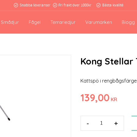
Snabba leveranser
Fri frakt över 1000kr
Bästa kvalité
Smådjur
Fågel
Terrariedjur
Varumärken
Blogg
Kong Stellar
Kattspö i rengbågsfärger
139,00
KR
-
+