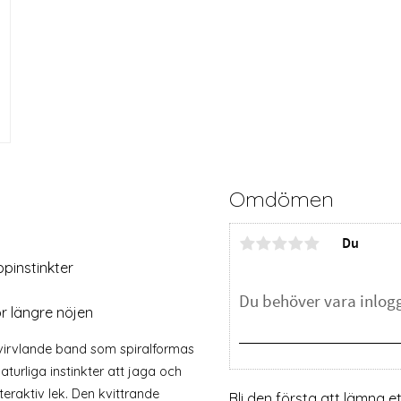
Omdömen
Du
ppinstinkter
r längre nöjen
, virvlande band som spiralformas
aturliga instinkter att jaga och
teraktiv lek. Den kvittrande
Bli den första att lämna 