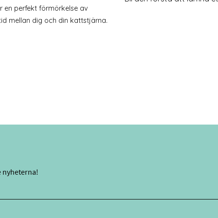
 en perfekt förmörkelse av
d mellan dig och din kattstjärna.
e nyheterna!