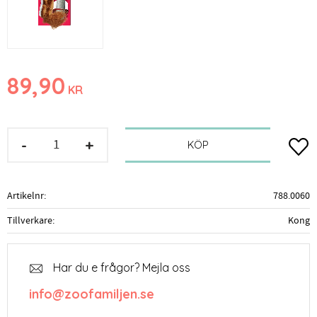
89,90
KR
-
+
Lägg t
KÖP
Artikelnr
788.0060
Tillverkare
Kong
Har du e frågor? Mejla oss
info@zoofamiljen.se