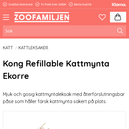
Snabba leveranser
Fri frakt över 1000kr
Bästa kvalité
Meny
Kundva
Favoriter
KATT
KATTLEKSAKER
Kong Refillable Kattmynta
Ekorre
Mjuk och gosig kattmyntaleksak med återförslutningsbar
påse som håller färsk kattmynta säkert på plats.