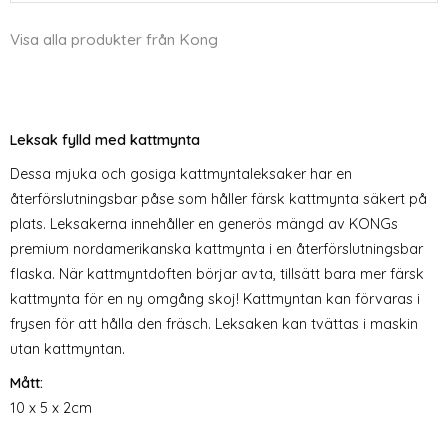
Visa alla produkter från Kong
Leksak fylld med kattmynta
Dessa mjuka och gosiga kattmyntaleksaker har en
återförslutningsbar påse som håller färsk kattmynta säkert på
plats. Leksakerna innehåller en generös mängd av KONGs
premium nordamerikanska kattmynta i en återförslutningsbar
flaska. När kattmyntdoften börjar avta, tillsätt bara mer färsk
kattmynta för en ny omgång skoj! Kattmyntan kan förvaras i
frysen för att hålla den fräsch. Leksaken kan tvättas i maskin
utan kattmyntan.
Mått:
10 x 5 x 2cm