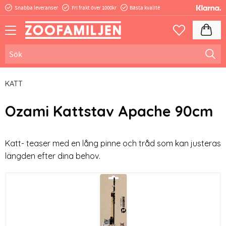
Snabba leveranser
Fri frakt över 1000kr
Bästa kvalité
Meny
Kundva
Favoriter
KATT
Ozami Kattstav Apache 90cm
Katt- teaser med en lång pinne och tråd som kan justeras
längden efter dina behov.