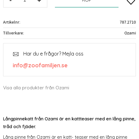
Lägg t
KÖP
Artikelnr
787.2710
Tillverkare
Ozami
Har du e frågor? Mejla oss
info@zoofamiljen.se
Visa alla produkter från Ozami
Långpinnekatt från Ozami är en kattteaser med en lång pinne,
tråd och fjäder.
Lång pinne från Ozami är en katt- teaser med en lång pinne