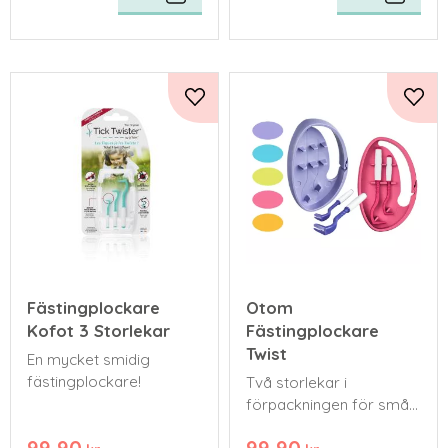
Lägg till i favoriter
Lägg 
Fästingplockare
Otom
Kofot 3 Storlekar
Fästingplockare
Twist
En mycket smidig
fästingplockare!
Två storlekar i
förpackningen för små
och stora fästingar
99,90
99,90