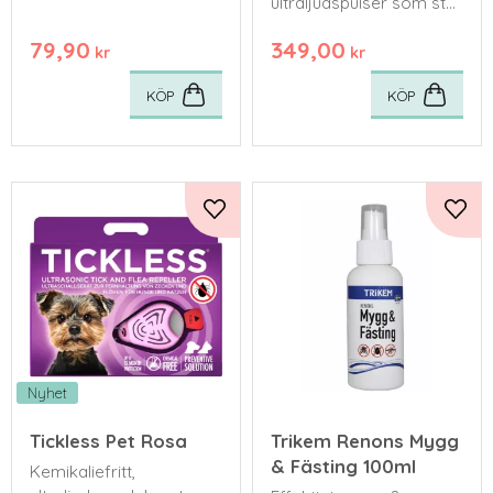
och stora fästingar
ultraljudspulser som stör
parasiternas förmåga
79,90
349,00
att orientera sig.
kr
kr
KÖP
KÖP
Lägg till i favoriter
Lägg 
Nyhet
Tickless Pet Rosa
Trikem Renons Mygg
& Fästing 100ml
Kemikaliefritt,