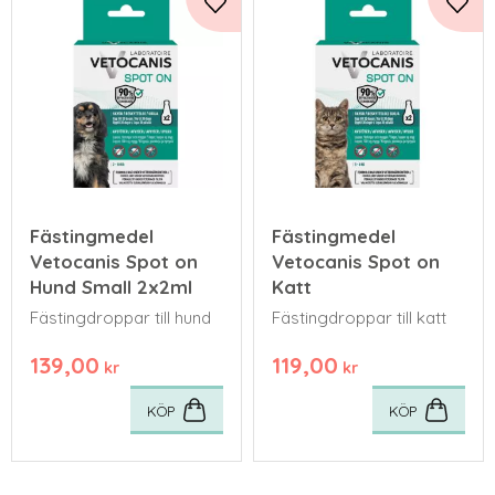
Lägg till i favoriter
Lägg 
Fästingmedel
Fästingmedel
Vetocanis Spot on
Vetocanis Spot on
Hund Small 2x2ml
Katt
Fästingdroppar till hund
Fästingdroppar till katt
139,00
119,00
kr
kr
KÖP
KÖP