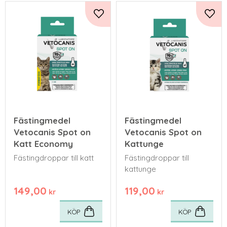
Lägg till i favoriter
Lägg 
Fästingmedel
Fästingmedel
Vetocanis Spot on
Vetocanis Spot on
Katt Economy
Kattunge
Fästingdroppar till katt
Fästingdroppar till
kattunge
149,00
119,00
kr
kr
KÖP
KÖP