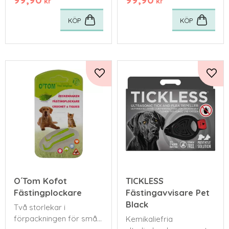
kr
kr
KÖP
KÖP
Lägg till i favoriter
Lägg 
O´Tom Kofot
TICKLESS
Fästingplockare
Fästingavvisare Pet
Black
Två storlekar i
förpackningen för små
Kemikaliefria