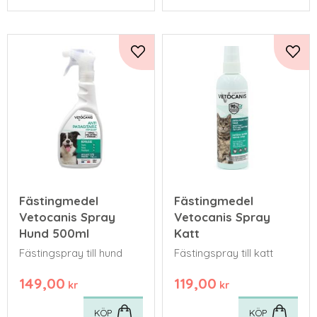
Lägg till i favoriter
Lägg 
Fästingmedel
Fästingmedel
Vetocanis Spray
Vetocanis Spray
Hund 500ml
Katt
Fästingspray till hund
Fästingspray till katt
149,00
119,00
kr
kr
KÖP
KÖP