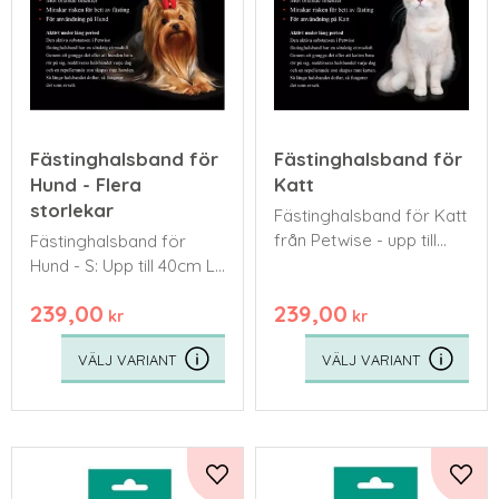
Fästinghalsband för
Fästinghalsband för
Hund - Flera
Katt
storlekar
​Fästinghalsband för Katt
från Petwise - upp till
​Fästinghalsband för
35cm
Hund - S: Upp till 40cm L:
Från 40-70cm
239,00
239,00
kr
kr
Lägg till i favoriter
Lägg 