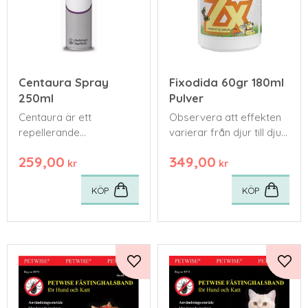
Centaura Spray
Fixodida 60gr 180ml
250ml
Pulver
Centaura är ett
​Observera att effekten
repellerande
varierar från djur till djur
insektsmedel för både
och att detta
259,00
349,00
dig och ditt djur.
kosttillskottet givetvis
kr
kr
inte kan garantera att
KÖP
KÖP
ditt djur slipper
fästningar.
Lägg till i favoriter
Lägg 