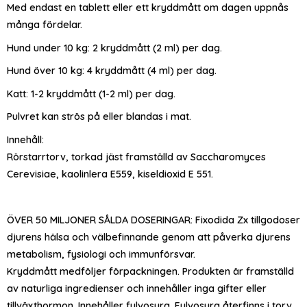
Med endast en tablett eller ett kryddmått om dagen uppnås
många fördelar.
Hund under 10 kg: 2 kryddmått (2 ml) per dag.
Hund över 10 kg: 4 kryddmått (4 ml) per dag.
Katt: 1-2 kryddmått (1-2 ml) per dag.
Pulvret kan strös på eller blandas i mat.
Innehåll:
Rörstarrtorv, torkad jäst framställd av Saccharomyces
Cerevisiae, kaolinlera E559, kiseldioxid E 551.
ÖVER 50 MILJONER SÅLDA DOSERINGAR: Fixodida Zx tillgodoser
djurens hälsa och välbefinnande genom att påverka djurens
metabolism, fysiologi och immunförsvar.
Kryddmått medföljer förpackningen. Produkten är framställd
av naturliga ingredienser och innehåller inga gifter eller
tillväxthormon. Innehåller fulvosyra. Fulvosyra återfinns i torv