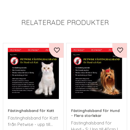
RELATERADE PRODUKTER
Lägg till i favoriter
Lägg 
Fästinghalsband för Katt
Fästinghalsband för Hund
- Flera storlekar
​Fästinghalsband för Katt
​Fästinghalsband för
från Petwise - upp till
Hund - S: Upp till 40cm L: