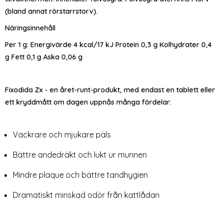
(bland annat rörstarrstorv).
Näringsinnehåll
Per 1 g: Energivärde 4 kcal/17 kJ Protein 0,3 g Kolhydrater 0,4
g Fett 0,1 g Aska 0,06 g
Fixodida Zx - en året-runt-produkt, med endast en tablett eller
ett kryddmått om dagen uppnås många fördelar:
Vackrare och mjukare päls
Bättre andedräkt och lukt ur munnen
Mindre plaque och bättre tandhygien
Dramatiskt minskad odör från kattlådan