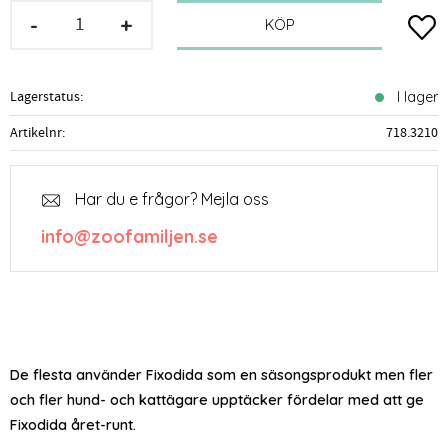
-
+
Lägg t
KÖP
Lagerstatus
I lager
Artikelnr
718.3210
Har du e frågor? Mejla oss
info@zoofamiljen.se
De flesta använder Fixodida som en säsongsprodukt men fler
och fler hund- och kattägare upptäcker fördelar med att ge
Fixodida året-runt.