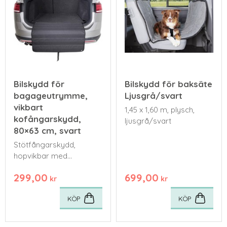
Bilskydd för
Bilskydd för baksäte
bagageutrymme,
Ljusgrå/svart
vikbart
1,45 x 1,60 m, plysch,
kofångarskydd,
ljusgrå/svart
80×63 cm, svart
Stötfångarskydd,
hopvikbar med
förstärkningsinlägg
299,00
699,00
80×63 cm, svart
kr
kr
KÖP
KÖP