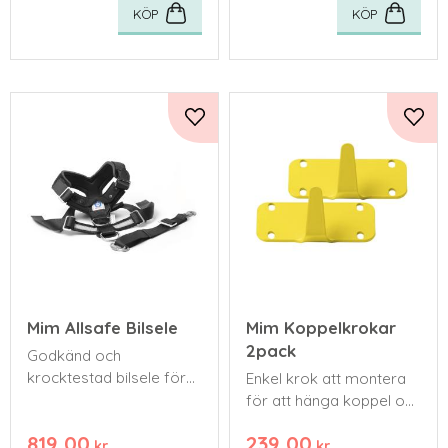
KÖP
KÖP
Lägg till i favoriter
Lägg 
Mim Allsafe Bilsele
Mim Koppelkrokar
2pack
Godkänd och
krocktestad bilsele för
Enkel krok att montera
din hund.
för att hänga koppel och
dyl.
819,00
239,00
kr
kr