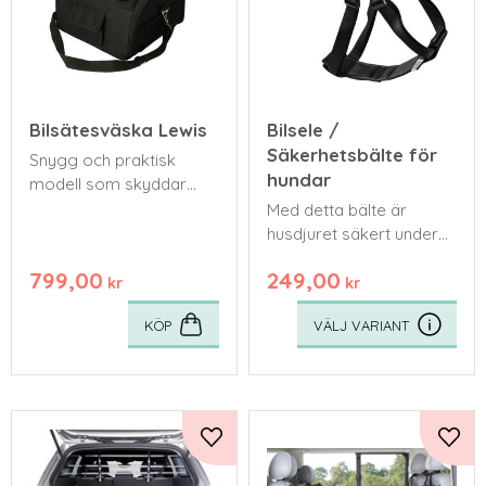
Bilsätesväska Lewis
Bilsele /
Säkerhetsbälte för
Snygg och praktisk
hundar
modell som skyddar
bilsätet och ger hunden
Med detta bälte är
trygghet under färden.
husdjuret säkert under
bilfärd vid häftiga
799,00
249,00
inbromsningar, plötsliga
kr
kr
undanmanövrar eller
KÖP
olyckor.
Lägg till i favoriter
Lägg 