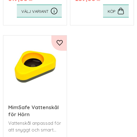
KÖP
Lägg till i favoriter
MimSafe Vattenskål
för Hörn
Vattenskål anpassad för
att snyggt och smart
passa in i hörn.