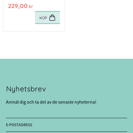
229,00
kr
KÖP
Nyhetsbrev
Anmäl dig och ta del av de senaste nyheterna!