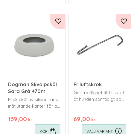
Lägg till i favoriter
Lägg 
Dogman Skvalpskål
Friluftskrok
Sara Grå 470ml
​Ger möjlighet till frisk luft
åt hunden samtidigt som
Mjuk skål av silikon med
bilen kan förbli låst.
inåtlutande kanter för att
minska risken att vattnet
139,00
69,00
skvalpar över.
kr
kr
KÖP