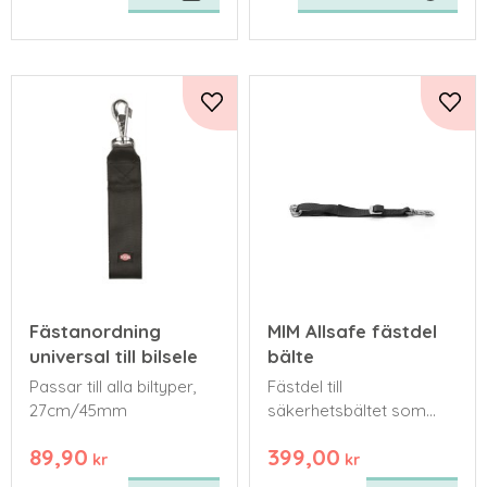
Lägg till i favoriter
Lägg 
Fästanordning
MIM Allsafe fästdel
universal till bilsele
bälte
Passar till alla biltyper,
Fästdel till
27cm/45mm
säkerhetsbältet som
passar alla storlekar av
89,90
399,00
AllSafe Harness.
kr
kr