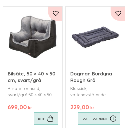
Lägg till i favoriter
Lägg 
Bilsäte, 50 × 40 × 50
Dogman Burdyna
cm, svart/grå
Rough Grå
Bilsäte för hund,
Klassisk,
svart/grå 50 × 40 × 50
vattenavstötande
cm
burdyna i riktigt rejält
699,00
229,00
och slitstarkt tyg.
kr
kr
KÖP