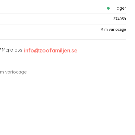
I lager
374059
Mim variocage
 Mejla oss
info@zoofamiljen.se
Mim variocage