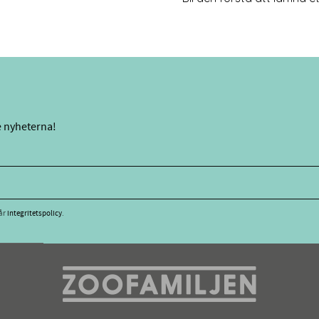
e nyheterna!
vår
integritetspolicy
.