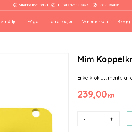
Snabba leveranser
Fri frakt över 1000kr
Bästa kvalité
Smådjur
Fågel
Terrariedjur
Varumärken
Blogg
Mim Koppelk
Enkel krok att montera f
239,00
KR
-
+