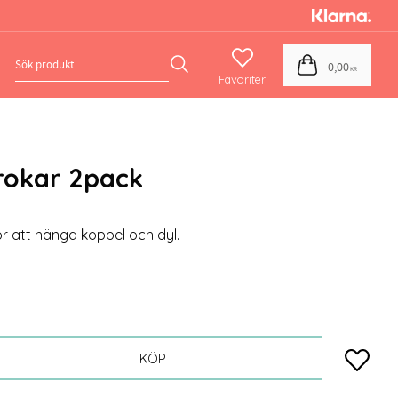
Favoriter
Kundvagn
0,00
KR
rokar 2pack
ör att hänga koppel och dyl.
Lägg till
KÖP