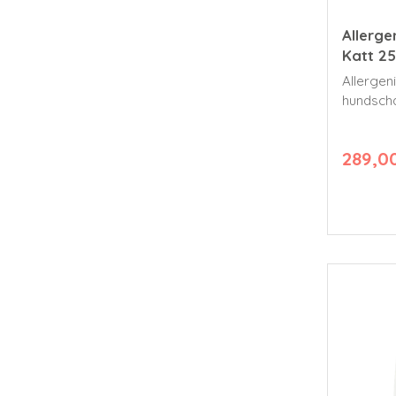
Allerg
Katt 2
Allergen
hundsch
mängden
hund.
289,0