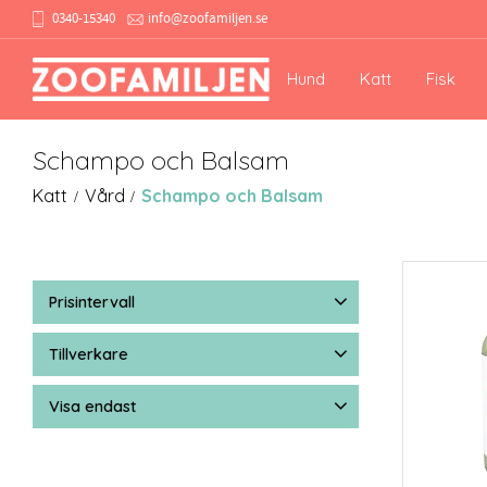
0340-15340
info@zoofamiljen.se
Hund
Katt
Fisk
Schampo och Balsam
Katt
Vård
Schampo och Balsam
Prisintervall
89
289
Tillverkare
Allergenius
1
Earth rated
2
Visa endast
K9 Competition
3
Plouf
1
Finns i lager
10
Visa fler