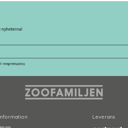
e nyheterna!
vår
integritetspolicy
.
Information
Leverans
Om oss