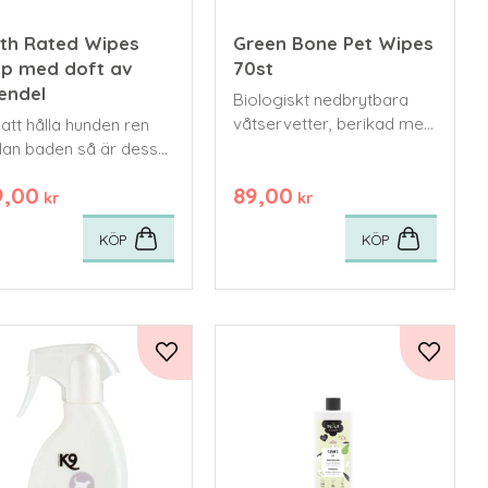
rth Rated Wipes
Green Bone Pet Wipes
0p med doft av
70st
endel
Biologiskt nedbrytbara
våtservetter, berikad med
 att hålla hunden ren
aloe vera, sheasmör och
lan baden så är dessa
kokos för att förhindra
kservetter ett enkelt
9,00
89,00
torrhet och hålla pälsen
effektivt alternativ.
kr
kr
mjuk och frisk.
KÖP
KÖP
voriter
Lägg till i favoriter
Lägg till