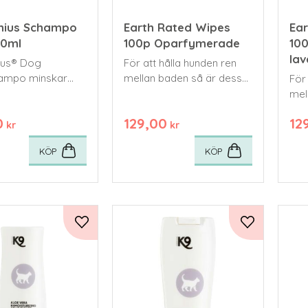
enius Schampo
Earth Rated Wipes
Ea
50ml
100p Oparfymerade
10
lav
ius® Dog
För att hålla hunden ren
ampo minskar
mellan baden så är dessa
För
 allergen hos
torkservetter ett enkelt
mel
och effektivt alternativ.
tor
0
129,00
12
och 
kr
kr
KÖP
KÖP
Lägg till i favoriter
Lägg till i fa