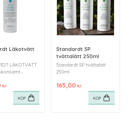
rdt Läkotvätt
Standardt SP
tvättalätt 250ml
ARDT LÄKOTVÄTT
Standardt SP tvättalätt
250ml
tande schampo
0
165,00
am. Det är
kr
kr
görande,
KÖP
KÖP
ande och
skt.