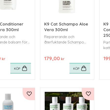
Conditioner
K9 Cat Schampo Aloe
K9
era 300ml
Vera 300ml
Con
25
rande och
​Reparerande och
ande balsam för
återfuktande Schampo
Par
för din katt.
katt
0
179,00
19
kr
kr
KÖP
KÖP
Lägg till i favoriter
Lägg till i fa