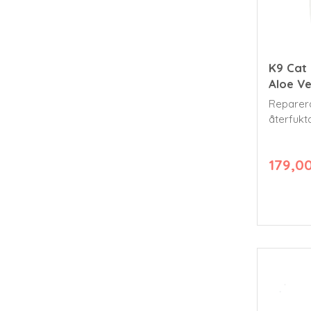
K9 Cat 
Aloe V
​Repare
återfukt
din katt.
179,0