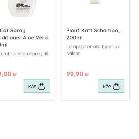
 Cat Spray
Plouf Katt Schampo,
ditioner Aloe Vera
200ml
0ml
Lämplig för alla typer av
pälsar.
fymfri balsamspray till
9,00
99,90
kr
kr
KÖP
KÖP
voriter