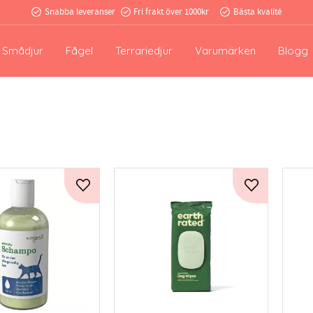
Snabba leveranser
Fri frakt över 1000kr
Bästa kvalité
Smådjur
Fågel
Terrariedjur
Varumärken
Blogg
Lägg till i favoriter
Lägg till i fa