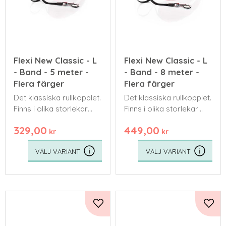
Flexi New Classic - L
Flexi New Classic - L
- Band - 5 meter -
- Band - 8 meter -
Flera färger
Flera färger
Det klassiska rullkopplet.
Det klassiska rullkopplet.
Finns i olika storlekar
Finns i olika storlekar
och färger. Kommer
och färger. Kommer
329,00
449,00
med ett bredare band
med ett bredare band
kr
kr
eller en tunnare lina.
eller en tunnare lina.
Lägg till i favoriter
Lägg 