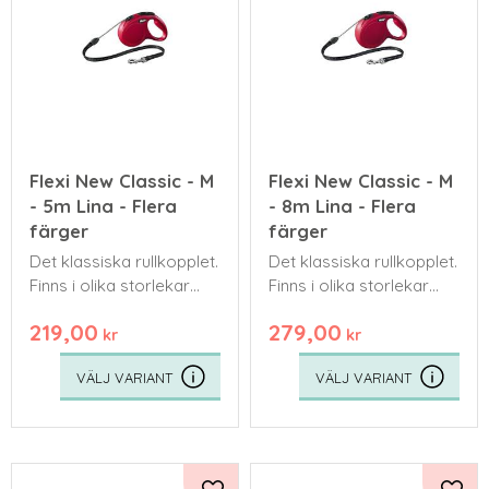
Flexi New Classic - M
Flexi New Classic - M
- 5m Lina - Flera
- 8m Lina - Flera
färger
färger
Det klassiska rullkopplet.
Det klassiska rullkopplet.
Finns i olika storlekar
Finns i olika storlekar
och färger. Kommer
och färger. Kommer
219,00
279,00
med ett bredare band
med ett bredare band
kr
kr
eller en tunnare lina.
eller en tunnare lina.