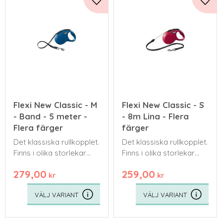
Lägg till i favoriter
Lägg 
Flexi New Classic - M
Flexi New Classic - S
- Band - 5 meter -
- 8m Lina - Flera
Flera färger
färger
Det klassiska rullkopplet.
Det klassiska rullkopplet.
Finns i olika storlekar
Finns i olika storlekar
och färger. Kommer
och färger. Kommer
279,00
259,00
med ett bredare band
med ett bredare band
kr
kr
eller en tunnare lina.
eller en tunnare lina.