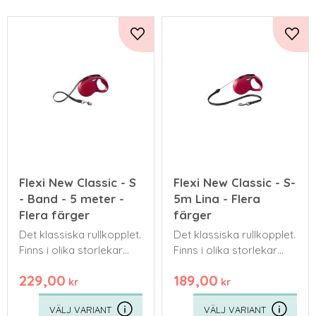
Lägg till i favoriter
Lägg 
Flexi New Classic - S
Flexi New Classic - S-
- Band - 5 meter -
5m Lina - Flera
Flera färger
färger
Det klassiska rullkopplet.
Det klassiska rullkopplet.
Finns i olika storlekar
Finns i olika storlekar
och färger. Kommer
och färger. Kommer
229,00
189,00
med ett bredare band
med ett bredare band
kr
kr
eller en tunnare lina.
eller en tunnare lina.