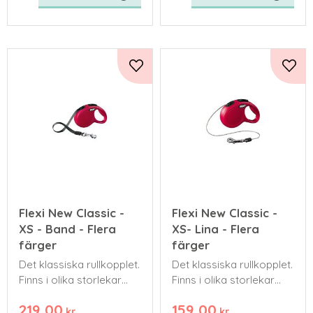
Lägg till i favoriter
Lägg 
Flexi New Classic -
Flexi New Classic -
XS - Band - Flera
XS- Lina - Flera
färger
färger
Det klassiska rullkopplet.
Det klassiska rullkopplet.
Finns i olika storlekar
Finns i olika storlekar
och färger. Kommer
och färger. Kommer
219,00
159,00
med ett bredare band
med ett bredare band
kr
kr