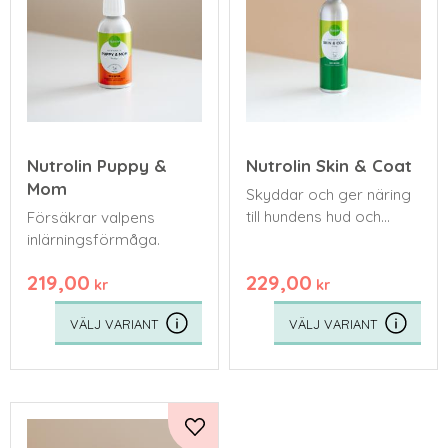
Nutrolin Puppy &
Nutrolin Skin & Coat
Mom
Skyddar och ger näring
till hundens hud och
Försäkrar valpens
förbättrar pälskvaliteten.
inlärningsförmåga.
219,00
229,00
kr
kr
Lägg till i favoriter