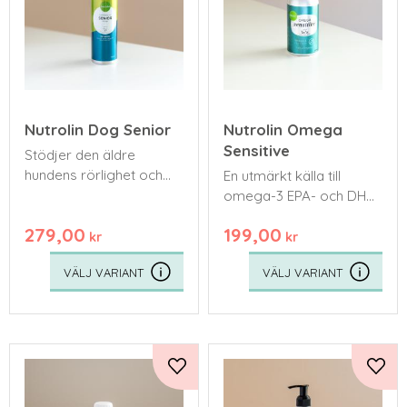
Nutrolin Dog Senior
Nutrolin Omega
Sensitive
Stödjer den äldre
hundens rörlighet och
En utmärkt källa till
ser efter hjärnan och
omega-3 EPA- och DHA-
humöret.
fettsyror som är särskilt
279,00
199,00
viktiga för valpar och
kr
kr
kattungar, äldre husdjur
och husdjur som lider av
artros.
Lägg till i favoriter
Lägg 