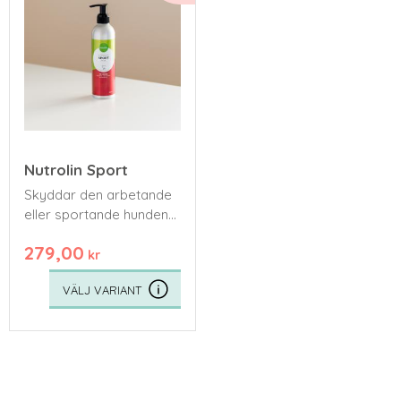
Nutrolin Sport
Skyddar den arbetande
eller sportande hundens
kropp vid hård
279,00
ansträngning, och
kr
hjälper därmed hunden
återhämta sig snabbare
efter prestation.