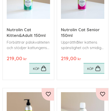
Nutrolin Cat
Nutrolin Cat Senior
Kitten&Adult 150ml
150ml
​Förbättrar pälskvaliteten
Upprätthåller kattens
och stödjer kattungens
spänstighet och smidiga
utveckling.
rörelser, samt förbättrar
219,00
219,00
pälskvaliteten.
kr
kr
KÖP
KÖP
Lägg till i favoriter
Lägg 