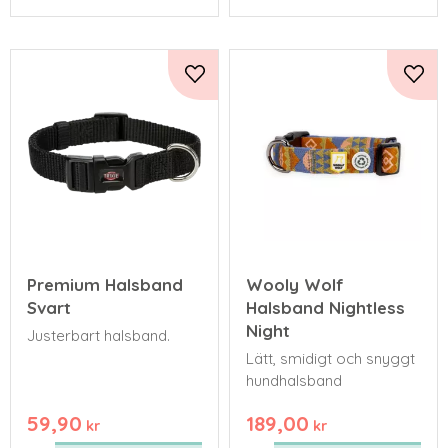
Lägg till i favoriter
Lägg 
Premium Halsband
Wooly Wolf
Svart
Halsband Nightless
Night
Justerbart halsband.
Lätt, smidigt och snyggt
hundhalsband
59,90
189,00
kr
kr