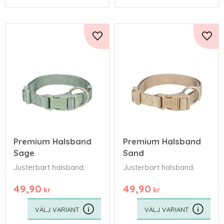
Lägg till i favoriter
Lägg 
Premium Halsband
Premium Halsband
Sage
Sand
Justerbart halsband.
Justerbart halsband.
49,90
49,90
kr
kr