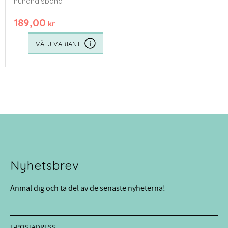
hundhalsband
189,00
kr
Nyhetsbrev
Anmäl dig och ta del av de senaste nyheterna!