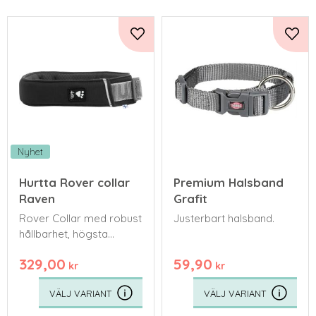
Lägg till i favoriter
Lägg 
Nyhet
Hurtta Rover collar
Premium Halsband
Raven
Grafit
Rover Collar med robust
Justerbart halsband.
hållbarhet, högsta
komfort och
329,00
59,90
kompromisslös
kr
kr
säkerhet – det perfekta
valet för medelstora
och stora hundar