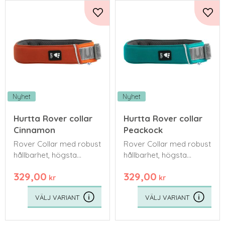
Lägg till i favoriter
Lägg 
Nyhet
Nyhet
Hurtta Rover collar
Hurtta Rover collar
Cinnamon
Peackock
Rover Collar med robust
Rover Collar med robust
hållbarhet, högsta
hållbarhet, högsta
komfort och
komfort och
329,00
329,00
kompromisslös
kompromisslös
kr
kr
säkerhet – det perfekta
säkerhet – det perfekta
valet för medelstora
valet för medelstora
och stora hundar
och stora hundar