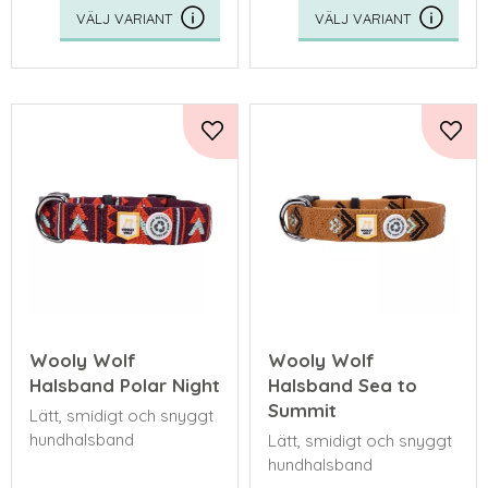
Lägg till i favoriter
Lägg 
Wooly Wolf
Wooly Wolf
Halsband Polar Night
Halsband Sea to
Summit
Lätt, smidigt och snyggt
hundhalsband
Lätt, smidigt och snyggt
hundhalsband