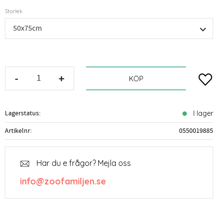
Storlek
-
+
Lägg t
KÖP
Lagerstatus
I lager
Artikelnr
0550019885
Har du e frågor? Mejla oss
info@zoofamiljen.se