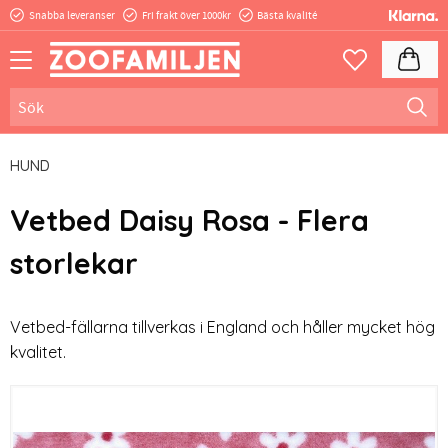
Snabba leveranser
Fri frakt över 1000kr
Bästa kvalité
Meny
Kundva
Favoriter
HUND
Vetbed Daisy Rosa - Flera
storlekar
Vetbed-fällarna tillverkas i England och håller mycket hög
kvalitet.