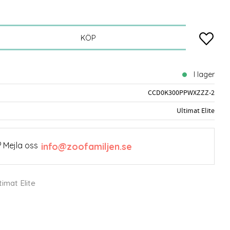
Lägg till
KÖP
I lager
CCD0K300PPWXZZZ-2
Ultimat Elite
 Mejla oss
info@zoofamiljen.se
timat Elite