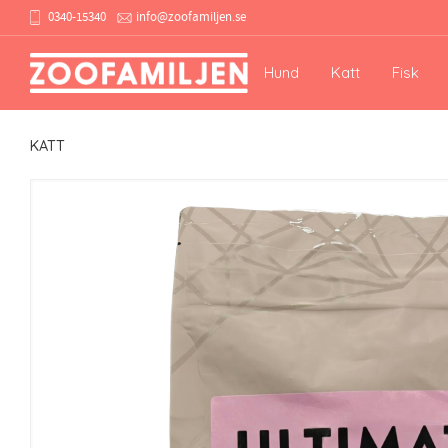
0340-15340
info@zoofamiljen.se
Hund
Katt
Fisk
KATT