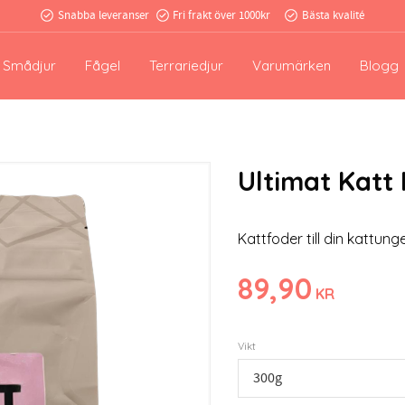
Snabba leveranser
Fri frakt över 1000kr
Bästa kvalité
Smådjur
Fågel
Terrariedjur
Varumärken
Blogg
Ultimat Katt 
Kattfoder till din kattung
89,90
KR
Vikt