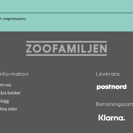
vår
integritetspolicy
.
Information
Leverans
Om oss
åra butiker
Blogg
Betalningssät
ina sidor