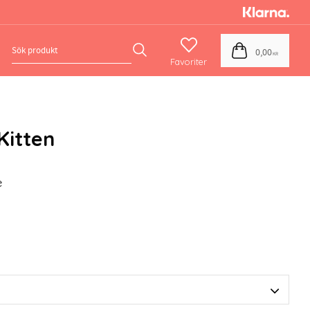
Favoriter
Kundvagn
0,00
KR
Kitten
e