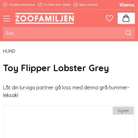
Snabba leveranser
Fri frakt över 1000kr
Bästa kvalité
Meny
Kundva
Favoriter
HUND
Toy Flipper Lobster Grey
Låt din lurviga partner gå loss med denna grå hummer-
leksak!
Nyhet