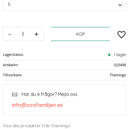
-
+
Lägg t
KÖP
Lagerstatus
I lager
Artikelnr
525498
Tillverkare
Flamingo
Har du e frågor? Mejla oss
info@zoofamiljen.se
Visa alla produkter från Flamingo