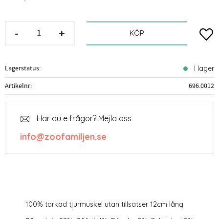
-
+
Lägg t
KÖP
Lagerstatus
I lager
Artikelnr
696.0012
Har du e frågor? Mejla oss
info@zoofamiljen.se
100% torkad tjurmuskel utan tillsatser 12cm lång