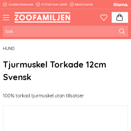
Snabba leveranser
Fri frakt över 1000kr
Bästa kvalité
Meny
Kundva
Favoriter
HUND
Tjurmuskel Torkade 12cm
Svensk
100% torkad tjurmuskel utan tillsatser