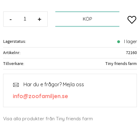
-
+
Lägg t
KÖP
Lagerstatus
I lager
Artikelnr
72160
Tillverkare
Tiny friends farm
Har du e frågor? Mejla oss
info@zoofamiljen.se
Visa alla produkter från Tiny friends farm