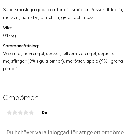
Supersmaskiga godsaker för ditt smådjur. Passar till kanin,
marsvin, hamster, chinchilla, gerbil och möss.
Vikt:
0.12kg
Sammansättning:
Vetemjöl, havremjöl, socker, fullkorn vetemjöl, sojaolja,
majsflingor (9% i gula pinnar), morötter, äpple (9% i gröna
pinnar).
Omdömen
Du