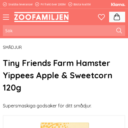
Snabba leveranser
Fri frakt över 1000kr
Bästa kvalité
Meny
Kundva
Favoriter
SMÅDJUR
Tiny Friends Farm Hamster
Yippees Apple & Sweetcorn
120g
Supersmaskiga godsaker för ditt smådjur.