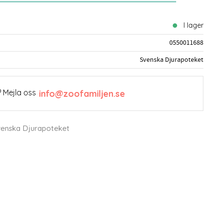
I lager
0550011688
Svenska Djurapoteket
 Mejla oss
info@zoofamiljen.se
Svenska Djurapoteket