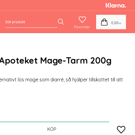
Favoriter
Kundvagn
0,00
KR
rApoteket Mage-Tarm 200g
nativt lös mage som diarré, så hjälper tillskottet till att
Lägg till
KÖP