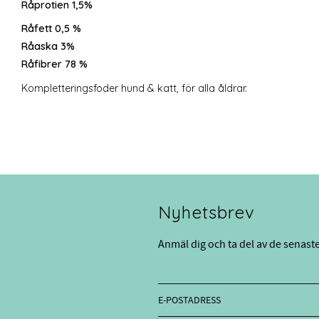
Råprotien 1,5%
Råfett 0,5 %
Råaska 3%
Råfibrer 78 %
Kompletteringsfoder hund & katt, för alla åldrar.
Nyhetsbrev
Anmäl dig och ta del av de senast