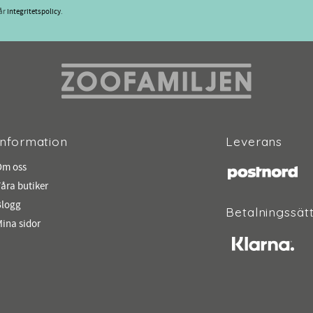
vår
integritetspolicy
.
Information
Leverans
Om oss
åra butiker
Blogg
Betalningssät
ina sidor