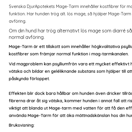
Svenska DjurApotekets Mage-Tarm innehåller kostfibrer för 
funktion. Har hunden trög alt. lös mage, så hjälper Mage-Tarm 
avföring.
Om din hund har trög alternativt lös mage som diarré så hjä
normal avföring.
Mage-Tarm är ett tillskott som innehåller högkvalitativa psyll
kostfibrer som främjar normal funktion i mag-tarmkanalen.
Vid magproblem kan psylliumfrön vara ett mycket effektivt 
vätska och bildar en geléliknande substans som hjälper till a
påskynda förloppet.
Effekten blir dock bara hållbar om hunden även dricker tillrä
fibrerna drar åt sig vätska, kommer hunden i annat fall att r
viktigt att blanda ut Mage-tarm med vatten för att få den e
använda Mage-Tarm för att öka mättnadskänslan hos din hu
Bruksvisning: