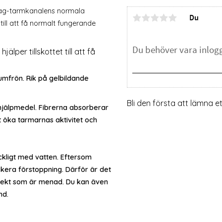
mag-tarmkanalens normala
Du
till att få normalt fungerande
lper tillskottet till att få
iumfrön. Rik på gelbildande
Bli den första att lämna 
hjälpmedel. Fibrerna absorberar
tt öka tarmarnas aktivitet och
ckligt med vatten. Eftersom
iskera förstoppning. Därför är det
ffekt som är menad. Du kan även
nd.