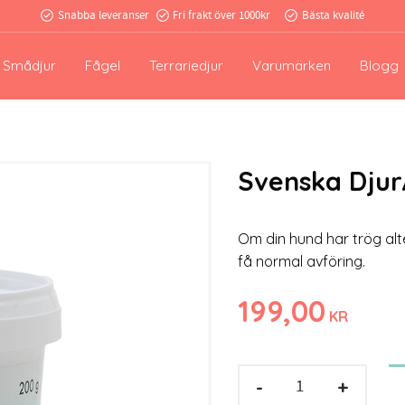
Snabba leveranser
Fri frakt över 1000kr
Bästa kvalité
Smådjur
Fågel
Terrariedjur
Varumärken
Blogg
Svenska Dju
Om din hund har trög alter
få normal avföring.
199,00
KR
-
+