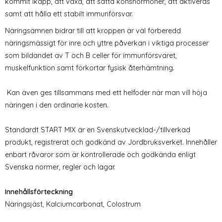
kommit ikapp, att växa, att sätta könshormoner, att aktiveras
samt att hålla ett stabilt immunförsvar.
Näringsämnen bidrar till att kroppen är väl förberedd
näringsmässigt för inre och yttre påverkan i viktiga processer
som bildandet av T och B celler för immunförsvaret,
muskelfunktion samt förkortar fysisk återhämtning.
Kan även ges tillsammans med ett helfoder när man vill höja
näringen i den ordinarie kosten.
Standardt START MIX är en Svenskutvecklad-/tillverkad
produkt, registrerat och godkänd av Jordbruksverket. Innehåller
enbart råvaror som är kontrollerade och godkända enligt
Svenska normer, regler och lagar.
Innehållsförteckning
Näringsjäst, Kalciumcarbonat, Colostrum