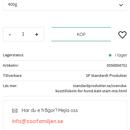
-
+
Lägg t
KÖP
Lagerstatus
I lager
Artikelnr
0550004752
Tillverkare
SP Standardt Produkter
Läs mer
standardprodukter.se/svenska-
kosttillskott-for-hund-katt-start-mix.html
Har du e frågor? Mejla oss
info@zoofamiljen.se