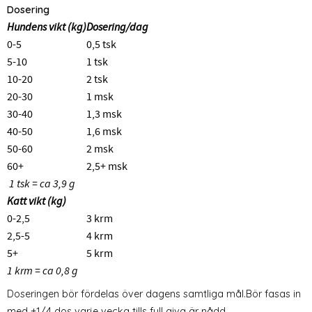
Dosering
Hundens vikt (kg)
Dosering/dag
0-5
0,5 tsk
5-10
1 tsk
10-20
2 tsk
20-30
1 msk
30-40
1,3 msk
40-50
1,6 msk
50-60
2 msk
60+
2,5+ msk
1 tsk = ca 3,9 g
Katt vikt (kg)
0-2,5
3 krm
2,5-5
4 krm
5+
5 krm
1 krm = ca 0,8 g
Doseringen bör fördelas över dagens samtliga mål.Bör fasas in
med +1/4 dos varje vecka tills full giva är nådd.