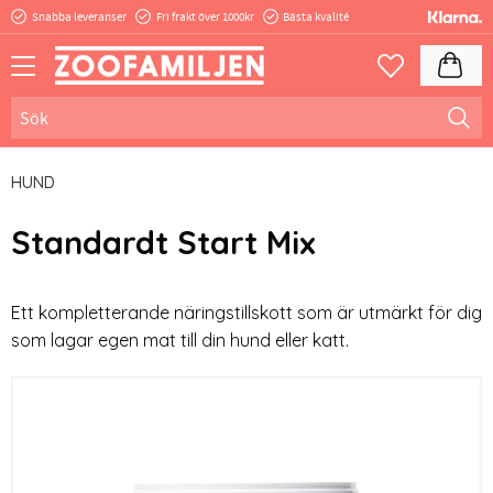
Snabba leveranser
Fri frakt över 1000kr
Bästa kvalité
Meny
Kundva
Favoriter
HUND
Standardt Start Mix
Ett kompletterande näringstillskott som är utmärkt för dig
som lagar egen mat till din hund eller katt.