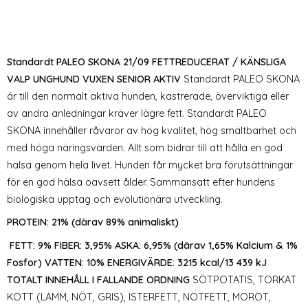
Standardt PALEO SKONA 21/09
FETTREDUCERAT / KÄNSLIGA
VALP UNGHUND VUXEN SENIOR AKTIV
Standardt PALEO SKONA
är till den normalt aktiva hunden, kastrerade, överviktiga eller
av andra anledningar kräver lägre fett. Standardt PALEO
SKONA innehåller råvaror av hög kvalitet, hög smältbarhet och
med höga näringsvärden. Allt som bidrar till att hålla en god
hälsa genom hela livet. Hunden får mycket bra förutsättningar
för en god hälsa oavsett ålder. Sammansatt efter hundens
biologiska upptag och evolutionära utveckling.
PROTEIN: 21% (därav 89% animaliskt)
FETT: 9% FIBER: 3,95% ASKA: 6,95% (därav 1,65% Kalcium & 1%
Fosfor) VATTEN: 10% ENERGIVÄRDE: 3215 kcal/13 439 kJ
TOTALT INNEHÅLL I FALLANDE ORDNING
SÖTPOTATIS, TORKAT
KÖTT (LAMM, NÖT, GRIS), ISTERFETT, NÖTFETT, MOROT,