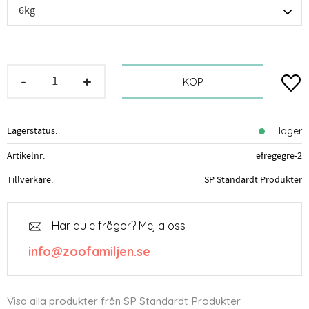
-
+
Lägg t
KÖP
Lagerstatus
I lager
Artikelnr
efregegre-2
Tillverkare
SP Standardt Produkter
Har du e frågor? Mejla oss
info@zoofamiljen.se
Visa alla produkter från SP Standardt Produkter