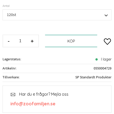
Antal
-
+
Lägg t
KÖP
Lagerstatus
I lager
Artikelnr
0550004729
Tillverkare
SP Standardt Produkter
Har du e frågor? Mejla oss
info@zoofamiljen.se