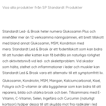
Visa alla produkter från SP Standardt Produkter
Standardt Led- & Brosk heter numera Glukosamin Plus och
innehåller mer än 12 verksamma näringsämnen, ett brett tillskott
med bland annat Glukosamin, MSM, Kondrition med
mera. Standardt Led & Brosk är ett fodertillskott som kan bidra
till att hunden eller katten kan få behålla sin naturliga rörlighet
och aktivitetsnivå vid led- och skelettproblem. Vid skador
som hälta, stelhet och inflammationer i leder och muskler kan
Standardt Led & Brosk vara ett alternativ till ett symptomfritt liv.
Glukosamin, Kondriotin, MSM, Mangan, Kalciumcarbonat, Kisel,
Folsyra och D-vitamin är alla byggstenar som kan bidra till att
reparera, bilda och stärka brosk och ben. Tillsammans med E-
Vitamn, C-Vitamin, Selen, Ingefära och Curcumin (naturligt
kortison) hjälper dessa till att skydda mot fria radikaler i led