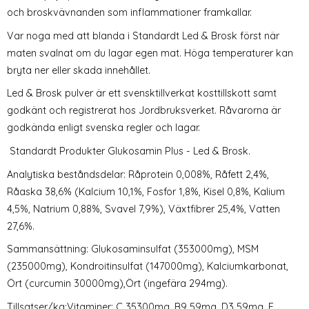
och broskvävnanden som inflammationer framkallar.
Var noga med att blanda i Standardt Led & Brosk först när
maten svalnat om du lagar egen mat. Höga temperaturer kan
bryta ner eller skada innehållet.
Led & Brosk pulver är ett svensktillverkat kosttillskott samt
godkänt och registrerat hos Jordbruksverket. Råvarorna är
godkända enligt svenska regler och lagar.
Standardt Produkter Glukosamin Plus - Led & Brosk.
Analytiska beståndsdelar: Råprotein 0,008%, Råfett 2,4%,
Råaska 38,6% (Kalcium 10,1%, Fosfor 1,8%, Kisel 0,8%, Kalium
4,5%, Natrium 0,88%, Svavel 7,9%), Växtfibrer 25,4%, Vatten
27,6%.
Sammansättning: Glukosaminsulfat (353000mg), MSM
(235000mg), Kondroitinsulfat (147000mg), Kalciumkarbonat,
Ört (curcumin 30000mg),Ört (ingefära 294mg).
Tillsatser/kg:Vitaminer: C 35300mg, B9 59mg, D3 59mg, E