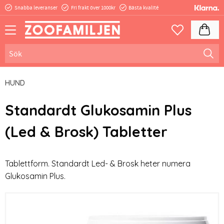
Snabba leveranser
Fri frakt över 1000kr
Bästa kvalité
Meny
Kundva
Favoriter
HUND
Standardt Glukosamin Plus
(Led & Brosk) Tabletter
Tablettform. Standardt Led- & Brosk heter numera
Glukosamin Plus.