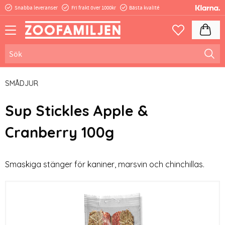
Snabba leveranser
Fri frakt över 1000kr
Bästa kvalité
Meny
Kundva
Favoriter
SMÅDJUR
Sup Stickles Apple &
Cranberry 100g
Smaskiga stänger för kaniner, marsvin och chinchillas.