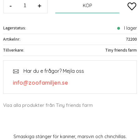
-
+
Lägg t
KÖP
Lagerstatus
I lager
Artikelnr
72200
Tillverkare
Tiny friends farm
Har du e frågor? Mejla oss
info@zoofamiljen.se
Visa alla produkter från Tiny friends farm
Smaskiga stänger för kaniner, marsvin och chinchillas.