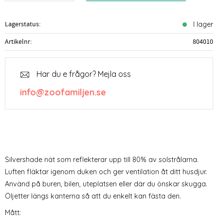
Lagerstatus
I lager
Artikelnr
804010
Har du e frågor? Mejla oss
info@zoofamiljen.se
Silvershade nät som reflekterar upp till 80% av solstrålarna.
Luften fläktar igenom duken och ger ventilation åt ditt husdjur.
Använd på buren, bilen, uteplatsen eller där du önskar skugga.
Öljetter längs kanterna så att du enkelt kan fästa den.
Mått: