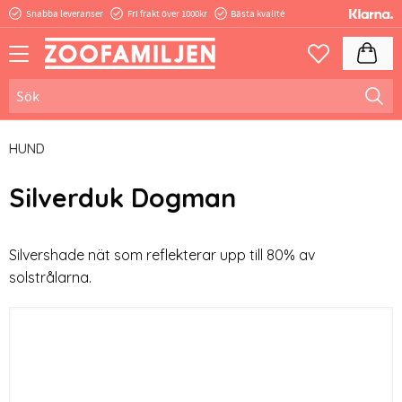
Snabba leveranser
Fri frakt över 1000kr
Bästa kvalité
Meny
Kundva
Favoriter
HUND
Silverduk Dogman
​Silvershade nät som reflekterar upp till 80% av
solstrålarna.