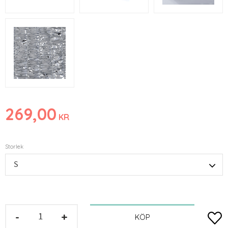
269,00
KR
Storlek
-
+
Lägg t
KÖP