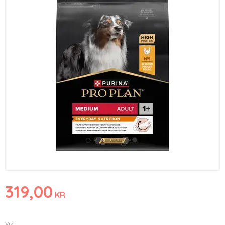
319,00
KR
Vikt