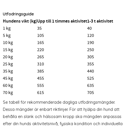
Utfodringsguide
Hundens vikt (kg)
Upp till 1 timmes aktivitet
1-3 t aktivitet
1 kg
35
40
5 kg
105
120
10 kg
165
190
15 kg
220
250
20 kg
265
305
25 kg
310
355
35 kg
385
440
45 kg
455
525
60 kg
555
635
70 kg
615
705
Se tabell för rekommenderade dagliga utfodringsmängder.
Dessa mängder är enbart riktlinjer. För att hjälpa din hund att
behålla en slank och hälsosam kropp ska mängden anpassas
efter din hunds aktivitetsnivå, fysiska kondition och individuella