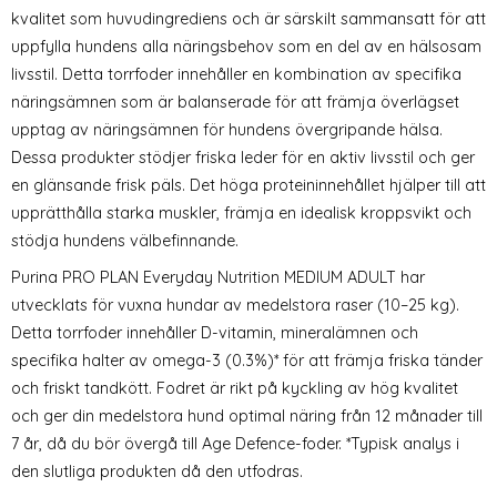
kvalitet som huvudingrediens och är särskilt sammansatt för att
uppfylla hundens alla näringsbehov som en del av en hälsosam
livsstil. Detta torrfoder innehåller en kombination av specifika
näringsämnen som är balanserade för att främja överlägset
upptag av näringsämnen för hundens övergripande hälsa.
Dessa produkter stödjer friska leder för en aktiv livsstil och ger
en glänsande frisk päls. Det höga proteininnehållet hjälper till att
upprätthålla starka muskler, främja en idealisk kroppsvikt och
stödja hundens välbefinnande.
Purina PRO PLAN Everyday Nutrition MEDIUM ADULT har
utvecklats för vuxna hundar av medelstora raser (10–25 kg).
Detta torrfoder innehåller D-vitamin, mineralämnen och
specifika halter av omega-3 (0.3%)* för att främja friska tänder
och friskt tandkött. Fodret är rikt på kyckling av hög kvalitet
och ger din medelstora hund optimal näring från 12 månader till
7 år, då du bör övergå till Age Defence-foder. *Typisk analys i
den slutliga produkten då den utfodras.