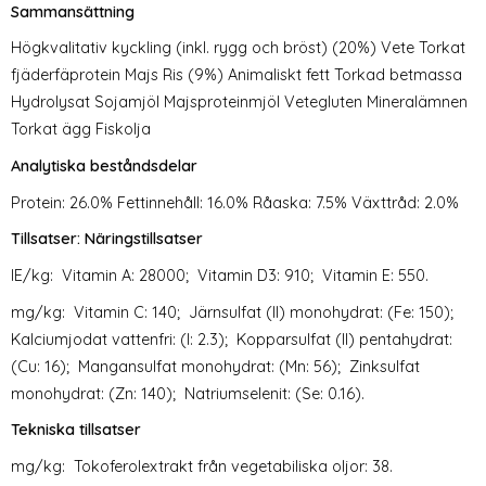
Sammansättning
Högkvalitativ kyckling (inkl. rygg och bröst) (20%) Vete Torkat
fjäderfäprotein Majs Ris (9%) Animaliskt fett Torkad betmassa
Hydrolysat Sojamjöl Majsproteinmjöl Vetegluten Mineralämnen
Torkat ägg Fiskolja
Analytiska beståndsdelar
Protein: 26.0% Fettinnehåll: 16.0% Råaska: 7.5% Växttråd: 2.0%
Tillsatser: Näringstillsatser
IE/kg: Vitamin A: 28000; Vitamin D3: 910; Vitamin E: 550.
mg/kg: Vitamin C: 140; Järnsulfat (II) monohydrat: (Fe: 150);
Kalciumjodat vattenfri: (I: 2.3); Kopparsulfat (II) pentahydrat:
(Cu: 16); Mangansulfat monohydrat: (Mn: 56); Zinksulfat
monohydrat: (Zn: 140); Natriumselenit: (Se: 0.16).
Tekniska tillsatser
mg/kg: Tokoferolextrakt från vegetabiliska oljor: 38.