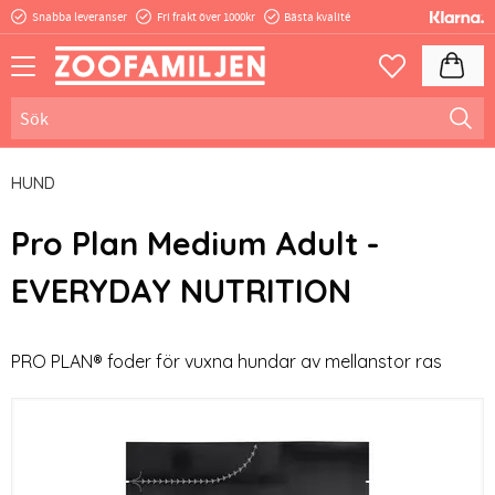
Snabba leveranser
Fri frakt över 1000kr
Bästa kvalité
Meny
Kundva
Favoriter
HUND
Pro Plan Medium Adult -
EVERYDAY NUTRITION
PRO PLAN® foder för vuxna hundar av mellanstor ras