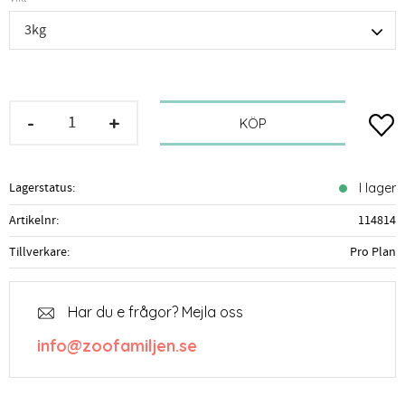
-
+
Lägg t
KÖP
Lagerstatus
I lager
Artikelnr
114814
Tillverkare
Pro Plan
Har du e frågor? Mejla oss
info@zoofamiljen.se