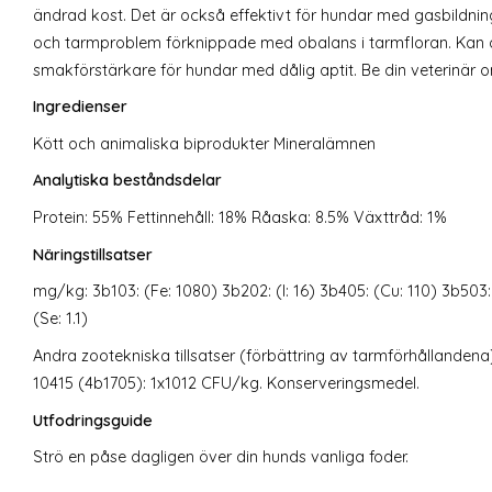
ändrad kost. Det är också effektivt för hundar med gasbildnin
och tarmproblem förknippade med obalans i tarmfloran. Kan
smakförstärkare för hundar med dålig aptit. Be din veterinär 
Ingredienser
Kött och animaliska biprodukter Mineralämnen
Analytiska beståndsdelar
Protein: 55% Fettinnehåll: 18% Råaska: 8.5% Växttråd: 1%
Näringstillsatser
mg/kg: 3b103: (Fe: 1080) 3b202: (I: 16) 3b405: (Cu: 110) 3b503
(Se: 1.1)
Andra zootekniska tillsatser (förbättring av tarmförhållande
10415 (4b1705): 1x1012 CFU/kg. Konserveringsmedel.
Utfodringsguide
Strö en påse dagligen över din hunds vanliga foder.