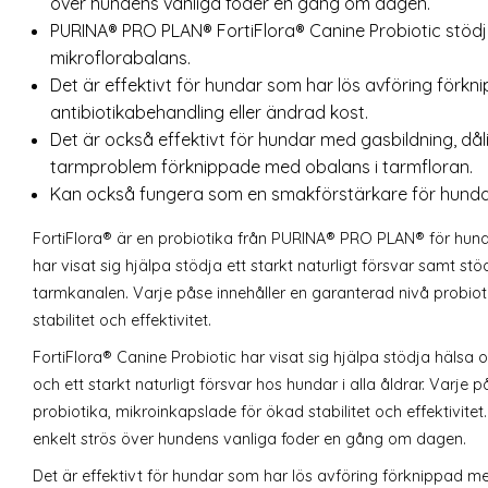
över hundens vanliga foder en gång om dagen.
PURINA® PRO PLAN® FortiFlora® Canine Probiotic stöd
mikroflorabalans.
Det är effektivt för hundar som har lös avföring förkn
antibiotikabehandling eller ändrad kost.
Det är också effektivt för hundar med gasbildning, då
tarmproblem förknippade med obalans i tarmfloran.
Kan också fungera som en smakförstärkare för hundar
FortiFlora® är en probiotika från PURINA® PRO PLAN® för hundar
har visat sig hjälpa stödja ett starkt naturligt försvar samt s
tarmkanalen. Varje påse innehåller en garanterad nivå probio
stabilitet och effektivitet.
FortiFlora® Canine Probiotic har visat sig hjälpa stödja häls
och ett starkt naturligt försvar hos hundar i alla åldrar. Varj
probiotika, mikroinkapslade för ökad stabilitet och effektivi
enkelt strös över hundens vanliga foder en gång om dagen.
Det är effektivt för hundar som har lös avföring förknippad med