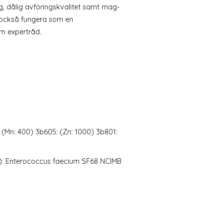
g, dålig avföringskvalitet samt mag-
 också fungera som en
om expertråd.
: (Mn: 400) 3b605: (Zn: 1000) 3b801:
na): Enterococcus faecium SF68 NCIMB