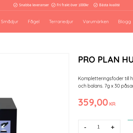
Snabba leveranser
Fri frakt över 1000kr
Bästa kvalité
Smådjur
Fågel
Terrariedjur
Varumärken
Blogg
PRO PLAN HUN
Kompletteringsfoder till 
och balans. 7g x 30 påsa
359,00
KR
-
+