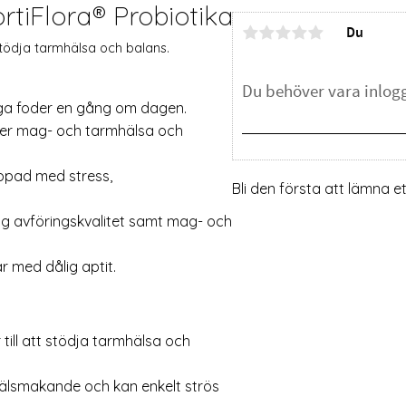
iFlora® Probiotika
Du
 stödja tarmhälsa och balans.
iga foder en gång om dagen.
jer mag- och tarmhälsa och
ippad med stress,
Bli den första att lämna 
lig avföringskvalitet samt mag- och
 med dålig aptit.
till att stödja tarmhälsa och
Välsmakande och kan enkelt strös