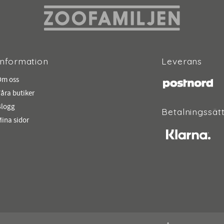
Information
Leverans
Om oss
åra butiker
Blogg
Betalningssät
ina sidor