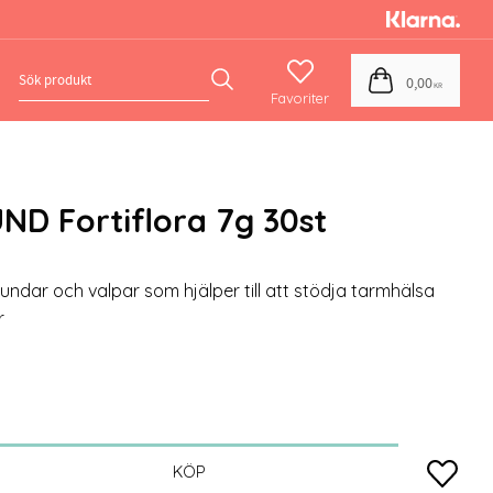
Favoriter
Kundvagn
0,00
KR
D Fortiflora 7g 30st
hundar och valpar som hjälper till att stödja tarmhälsa
r
Lägg till
KÖP