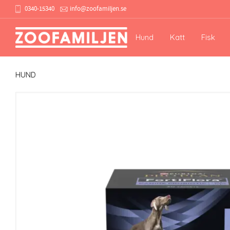
0340-15340
info@zoofamiljen.se
Hund
Katt
Fisk
HUND