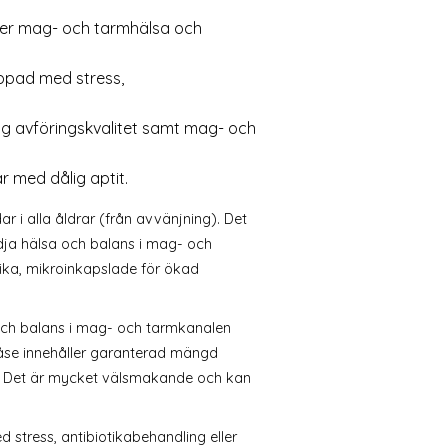
jer mag- och tarmhälsa och
ippad med stress,
lig avföringskvalitet samt mag- och
 med dålig aptit.
 i alla åldrar (från avvänjning). Det
tödja hälsa och balans i mag- och
tika, mikroinkapslade för ökad
a och balans i mag- och tarmkanalen
e påse innehåller garanterad mängd
tet. Det är mycket välsmakande och kan
 stress, antibiotikabehandling eller