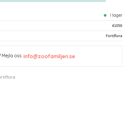
I lager
41050
Fortiflora
 Mejla oss
info@zoofamiljen.se
rtiflora