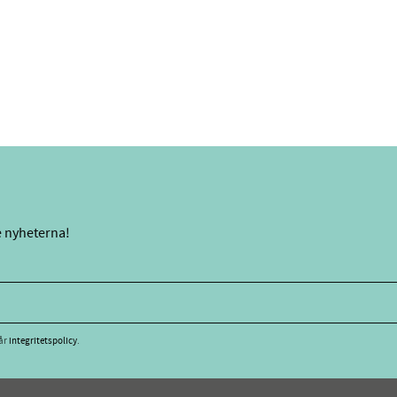
e nyheterna!
vår
integritetspolicy
.