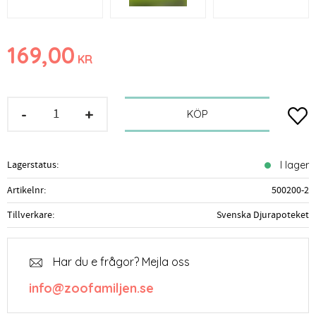
169,00
KR
-
+
Lägg t
KÖP
Lagerstatus
I lager
Artikelnr
500200-2
Tillverkare
Svenska Djurapoteket
Har du e frågor? Mejla oss
info@zoofamiljen.se