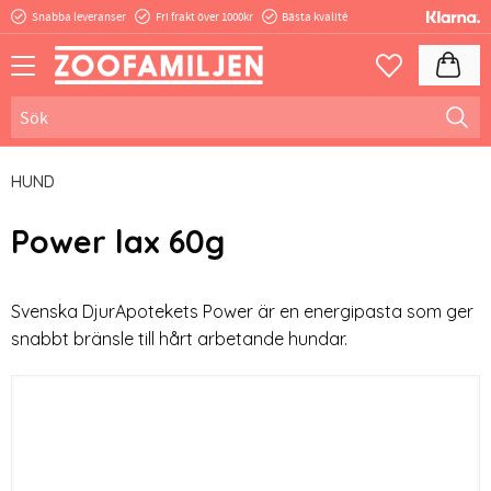
Snabba leveranser
Fri frakt över 1000kr
Bästa kvalité
Meny
Kundva
Favoriter
HUND
Power lax 60g
Svenska DjurApotekets Power är en energipasta som ger
snabbt bränsle till hårt arbetande hundar.