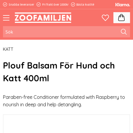
Snabba leveranser
Fri frakt över 1000kr
Bästa kvalité
Meny
Kundva
Favoriter
KATT
Plouf Balsam För Hund och
Katt 400ml
Paraben-free Conditioner formulated with Raspberry to
nourish in deep and help detangling.