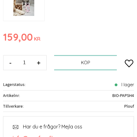
159,00
KR
-
+
Lägg t
KÖP
Lagerstatus
I lager
Artikelnr
BIO-PAPSH4
Tillverkare
Plouf
Har du e frågor? Mejla oss