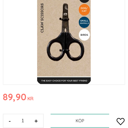
89,90
KR
-
+
Lägg t
KÖP