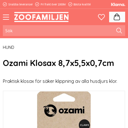
Snabba leveranser
Fri frakt över 1000kr
Bästa kvalité
Meny
Kundva
Favoriter
HUND
Ozami Klosax 8,7x5,5x0,7cm
Praktisk klosax för säker klippning av alla husdjurs klor.