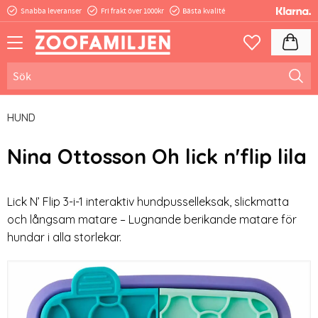
Snabba leveranser
Fri frakt över 1000kr
Bästa kvalité
Meny
Kundva
Favoriter
HUND
Nina Ottosson Oh lick n'flip lila
Lick N’ Flip 3-i-1 interaktiv hundpusselleksak, slickmatta
och långsam matare – Lugnande berikande matare för
hundar i alla storlekar.