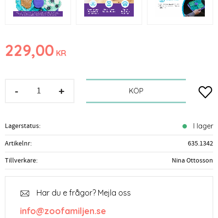
229,00
KR
-
+
Lägg t
KÖP
Lagerstatus
I lager
Artikelnr
635.1342
Tillverkare
Nina Ottosson
Har du e frågor? Mejla oss
info@zoofamiljen.se