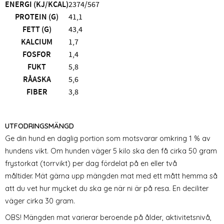
ENERGI (KJ/KCAL)
2374/567
PROTEIN (G)
41,1
FETT (G)
43,4
KALCIUM
1,7
FOSFOR
1,4
FUKT
5,8
RÅASKA
5,6
FIBER
3,8
UTFODRINGSMÄNGD
Ge din hund en daglig portion som motsvarar omkring 1 % av
hundens vikt. Om hunden väger 5 kilo ska den få cirka 50 gram
frystorkat (torrvikt) per dag fördelat på en eller två
måltider. Mät gärna upp mängden mat med ett mått hemma så
att du vet hur mycket du ska ge när ni är på resa. En deciliter
väger cirka 30 gram.
OBS! Mängden mat varierar beroende på ålder, aktivitetsnivå,