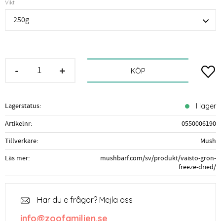
Vikt
-
+
Lägg t
KÖP
Lagerstatus
I lager
Artikelnr
0550006190
Tillverkare
Mush
Läs mer
mushbarf.com/sv/produkt/vaisto-gron-
freeze-dried/
Har du e frågor? Mejla oss
info@zoofamiljen.se