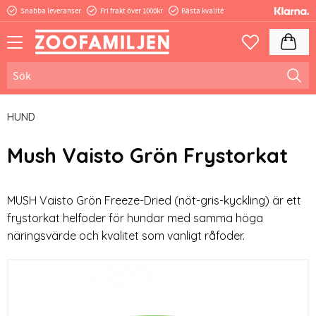
Snabba leveranser
Fri frakt över 1000kr
Bästa kvalité
Meny
Kundva
Favoriter
HUND
Mush Vaisto Grön Frystorkat
​MUSH Vaisto Grön Freeze-Dried (nöt-gris-kyckling) är ett
frystorkat helfoder för hundar med samma höga
näringsvärde och kvalitet som vanligt råfoder.