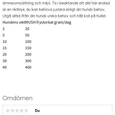
ämnesomsättning och miljö. Ta i beaktande att det här endast
är en riktlinje, du kan behöva justera enligt din hunds behov.
Utgå alltid ifrån din hunds unika behov och håll koll på hullet.
Hundens vikt
MUSH frystorkat gram/dag
2
20
5
50
10
100
15
150
20
200
30
300
40
400
Omdömen
Du