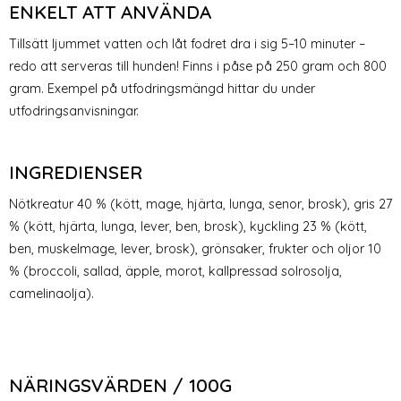
ENKELT ATT ANVÄNDA
Tillsätt ljummet vatten och låt fodret dra i sig 5–10 minuter –
redo att serveras till hunden! Finns i påse på 250 gram och 800
gram. Exempel på utfodringsmängd hittar du under
utfodringsanvisningar.
INGREDIENSER
Nötkreatur 40 % (kött, mage, hjärta, lunga, senor, brosk), gris 27
% (kött, hjärta, lunga, lever, ben, brosk), kyckling 23 % (kött,
ben, muskelmage, lever, brosk), grönsaker, frukter och oljor 10
% (broccoli, sallad, äpple, morot, kallpressad solrosolja,
camelinaolja).
NÄRINGSVÄRDEN / 100G