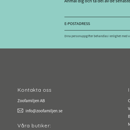
Anmäl dig och ta del av de senast
Dina personuppgifter behandlas i enlighet med 
Kontakta oss
Zoofamiljen AB
V
info@zoofamiljen.se
M
Våra butiker: