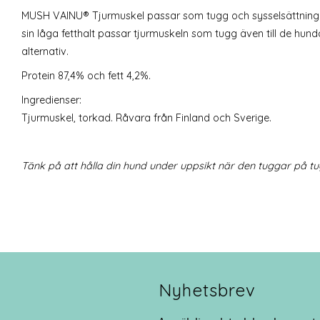
MUSH VAINU® Tjurmuskel passar som tugg och sysselsättning ti
sin låga fetthalt passar tjurmuskeln som tugg även till de hun
alternativ.
Protein 87,4% och fett 4,2%.
Ingredienser:
Tjurmuskel, torkad. Råvara från Finland och Sverige.
Tänk på att hålla din hund under uppsikt när den tuggar på 
Nyhetsbrev