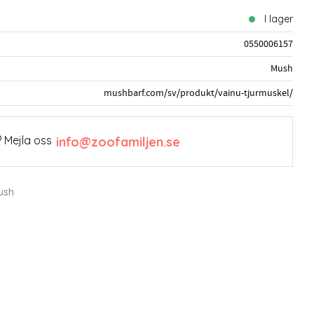
I lager
0550006157
Mush
mushbarf.com/sv/produkt/vainu-tjurmuskel/
 Mejla oss
info@zoofamiljen.se
ush