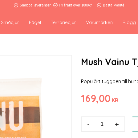
Snabba leveranser
Fri frakt över 1000kr
Bästa kvalité
Smådjur
Fågel
Terrariedjur
Varumärken
Blogg
Mush Vainu T
Populärt tuggben till hund
169,00
KR
-
+