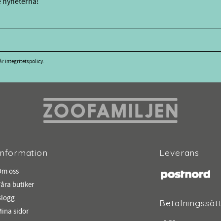
e nyheterna!
vår
integritetspolicy
.
Information
Leverans
Om oss
åra butiker
Blogg
Betalningssät
ina sidor