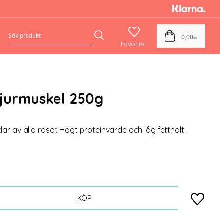
Favoriter
Kundvagn
0,00
KR
jurmuskel 250g
ar av alla raser. Högt proteinvärde och låg fetthalt.
Lägg till
KÖP