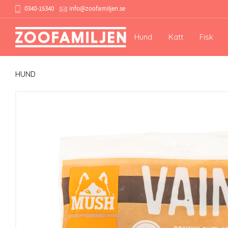
0340-15340
info@zoofamiljen.se
Hund
Katt
Fisk
HUND