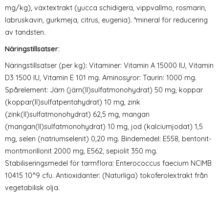
mg/kg), växtextrakt (yucca schidigera, vippvallmo, rosmarin,
labruskavin, gurkmeja, citrus, eugenia). *mineral för reducering
av tandsten.
Näringstillsatser:
Näringstillsatser (per kg): Vitaminer: Vitamin A 15000 IU, Vitamin
D3 1500 IU, Vitamin E 101 mg. Aminosyror: Taurin: 1000 mg.
Spårelement: Järn (järn(II)sulfatmonohydrat) 50 mg, koppar
(koppar(II)sulfatpentahydrat) 10 mg, zink
(zink(II)sulfatmonohydrat) 62,5 mg, mangan
(mangan(II)sulfatmonohydrat) 10 mg, jod (kalciumjodat) 1,5
mg, selen (natriumselenit) 0,20 mg. Bindemedel: E558, bentonit-
montmorillonit 2000 mg, E562, sepiolit 350 mg.
Stabiliseringsmedel för tarmflora: Enterococcus faecium NCIMB
10415 10^9 cfu. Antioxidanter: (Naturliga) tokoferolextrakt från
vegetabilisk olja.