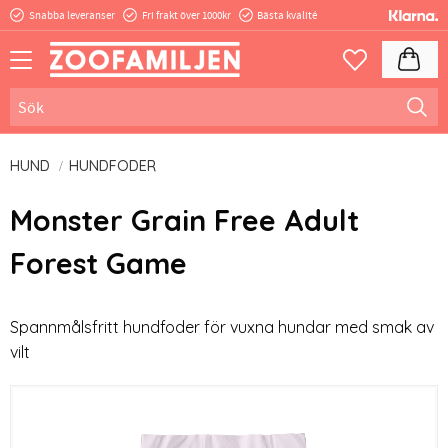
Snabba leveranser
Fri frakt över 1000kr
Bästa kvalité
Meny
Kundva
Favoriter
HUND
HUNDFODER
Monster Grain Free Adult
Forest Game
Spannmålsfritt hundfoder för vuxna hundar med smak av
vilt