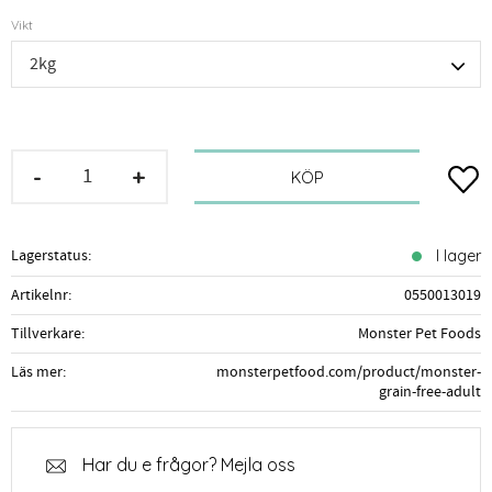
Vikt
-
+
Lägg t
KÖP
Lagerstatus
I lager
Artikelnr
0550013019
Tillverkare
Monster Pet Foods
Läs mer
monsterpetfood.com/product/monster-
grain-free-adult
Har du e frågor? Mejla oss