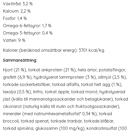
Växttråd: 3,2 %
Kalcium: 2,2 %
Fosfor: 1,4 %
Omega-6-fettsyror: 1,7 %
Omega-3-fettsyror: 0,4 %
Vatten: 9 %
Kalorier (beräknad omsättbar energi): 3701 kcal/kg.
Sammansättning:
Hjort (21 %), torkat ankprotein (21 %), hela ärtor, potatisflingor,
grisfett (6,9 %), hydrolyserat lammprotein (3 %), sillmjöl (2,5 %),
torkade sockerbetsfiber, torkad alfalfa, torkat helt ägg (1 %),
laxolja (0,5 %), linfrö, torkat äpple, torkad morot, hydrolyserad
jäst (källa till mannanoligosackarider och betaglukaner), torkad
cikoriarot (naturlig källa till inulin och fruktooligosackarider),
mineraler (med natriumhexametafosfat* 0,34 %), torkad
broccoli, torkad spenat, torkade tranbär, torkade blåbär,
torkad spirulina, glukosamin (100 mg/kg), kondroitinsulfat (100