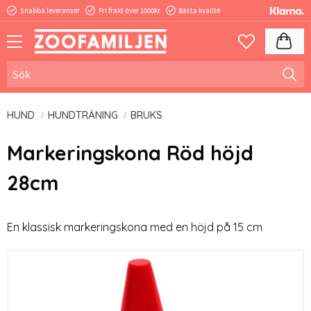
Snabba leveranser
Fri frakt över 1000kr
Bästa kvalité
Meny
Kundva
Favoriter
HUND
HUNDTRÄNING
BRUKS
Markeringskona Röd höjd
28cm
En klassisk markeringskona med en höjd på 15 cm