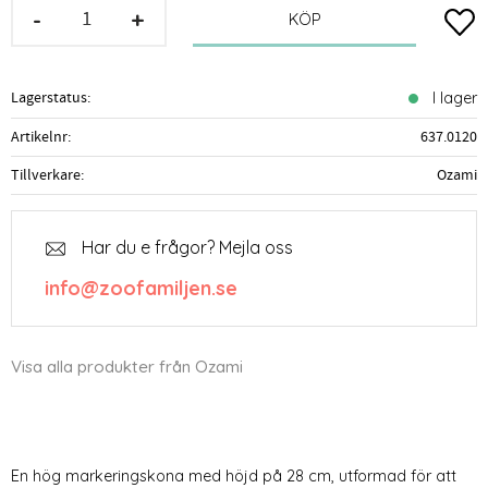
-
+
Lägg t
KÖP
Lagerstatus
I lager
Artikelnr
637.0120
Tillverkare
Ozami
Har du e frågor? Mejla oss
info@zoofamiljen.se
Visa alla produkter från Ozami
En hög markeringskona med höjd på 28 cm, utformad för att